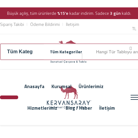
Büyük açılış, tüm ürünlerde
%15'e
kadar indirim. Sadece
3 gün
kaldı.
Sipariş Takibi
Ödeme Bildirimi
İletişim
TL
Tüm Kategoriler
Anasayfa
Kurumsal
Ürünlerimiz
Hizmetlerimiz
Blog / Haber
İletişim