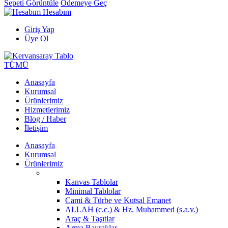
Sepeti Görüntüle
Ödemeye Geç
Hesabım
Giriş Yap
Üye Ol
TÜMÜ
Anasayfa
Kurumsal
Ürünlerimiz
Hizmetlerimiz
Blog / Haber
İletişim
Anasayfa
Kurumsal
Ürünlerimiz
Kanvas Tablolar
Minimal Tablolar
Cami & Türbe ve Kutsal Emanet
ALLAH (c.c.) & Hz. Muhammed (s.a.v.)
Araç & Taşıtlar
Arma Bayraklar