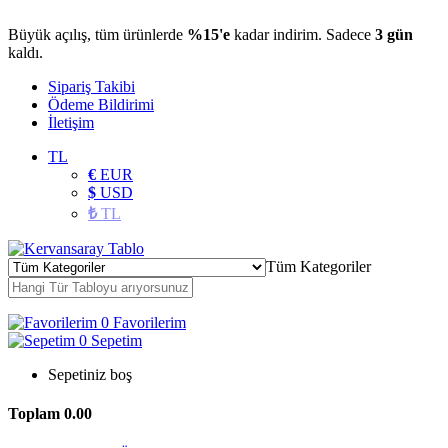
Büyük açılış, tüm ürünlerde
%15'e
kadar indirim. Sadece
3 gün
kaldı.
Sipariş Takibi
Ödeme Bildirimi
İletişim
TL
€
EUR
$
USD
₺
TL
Tüm Kategoriler
0
Favorilerim
0
Sepetim
Sepetiniz boş
Toplam
0.00