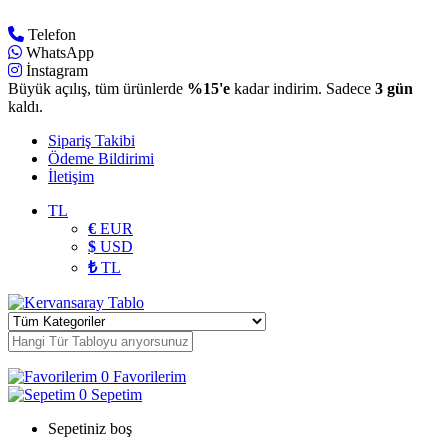
Telefon
WhatsApp
İnstagram
Büyük açılış, tüm ürünlerde
%15'e
kadar indirim. Sadece
3 gün
kaldı.
Sipariş Takibi
Ödeme Bildirimi
İletişim
TL
€
EUR
$
USD
₺
TL
0
Favorilerim
0
Sepetim
Sepetiniz boş