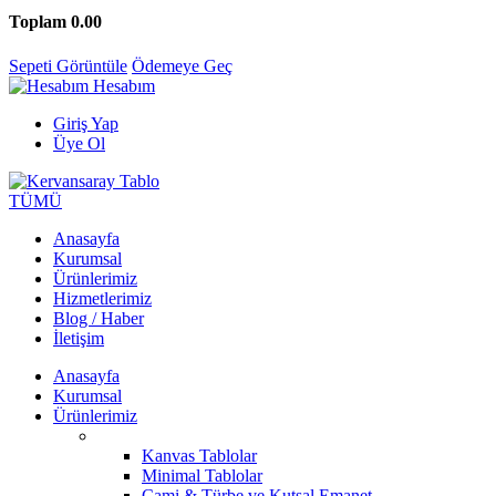
Toplam
0.00
Sepeti Görüntüle
Ödemeye Geç
Hesabım
Giriş Yap
Üye Ol
TÜMÜ
Anasayfa
Kurumsal
Ürünlerimiz
Hizmetlerimiz
Blog / Haber
İletişim
Anasayfa
Kurumsal
Ürünlerimiz
Kanvas Tablolar
Minimal Tablolar
Cami & Türbe ve Kutsal Emanet