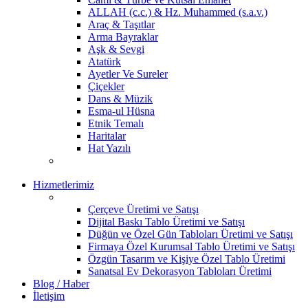
ALLAH (c.c.) & Hz. Muhammed (s.a.v.)
Araç & Taşıtlar
Arma Bayraklar
Aşk & Sevgi
Atatürk
Ayetler Ve Sureler
Çiçekler
Dans & Müzik
Esma-ul Hüsna
Etnik Temalı
Haritalar
Hat Yazılı
Hizmetlerimiz
Çerçeve Üretimi ve Satışı
Dijital Baskı Tablo Üretimi ve Satışı
Düğün ve Özel Gün Tabloları Üretimi ve Satışı
Firmaya Özel Kurumsal Tablo Üretimi ve Satışı
Özgün Tasarım ve Kişiye Özel Tablo Üretimi
Sanatsal Ev Dekorasyon Tabloları Üretimi
Blog / Haber
İletişim