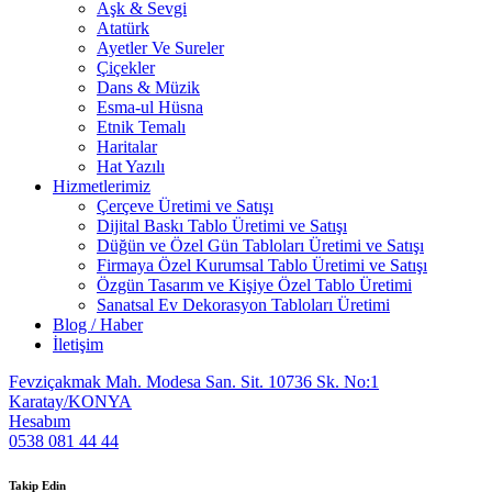
Aşk & Sevgi
Atatürk
Ayetler Ve Sureler
Çiçekler
Dans & Müzik
Esma-ul Hüsna
Etnik Temalı
Haritalar
Hat Yazılı
Hizmetlerimiz
Çerçeve Üretimi ve Satışı
Dijital Baskı Tablo Üretimi ve Satışı
Düğün ve Özel Gün Tabloları Üretimi ve Satışı
Firmaya Özel Kurumsal Tablo Üretimi ve Satışı
Özgün Tasarım ve Kişiye Özel Tablo Üretimi
Sanatsal Ev Dekorasyon Tabloları Üretimi
Blog / Haber
İletişim
Fevziçakmak Mah. Modesa San. Sit. 10736 Sk. No:1
Karatay/KONYA
Hesabım
0538 081 44 44
Takip Edin