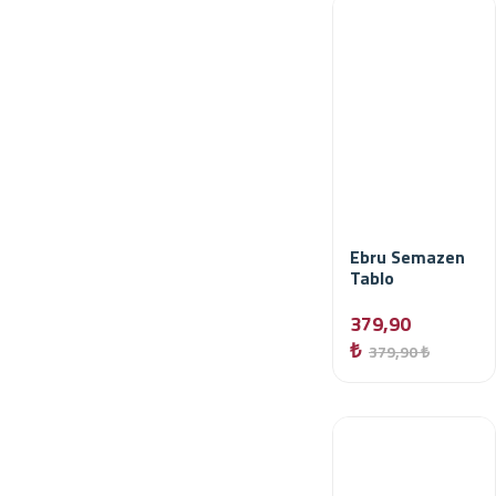
Ebru Semazen
Tablo
379,90
₺
379,90 ₺