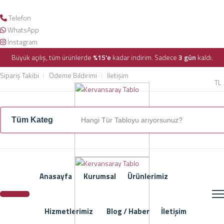
Telefon
WhatsApp
İnstagram
Büyük açılış, tüm ürünlerde
%15'e
kadar indirim. Sadece
3 gün
kaldı.
Sipariş Takibi
Ödeme Bildirimi
İletişim
TL
Anasayfa
Kurumsal
Ürünlerimiz
Hizmetlerimiz
Blog / Haber
İletişim