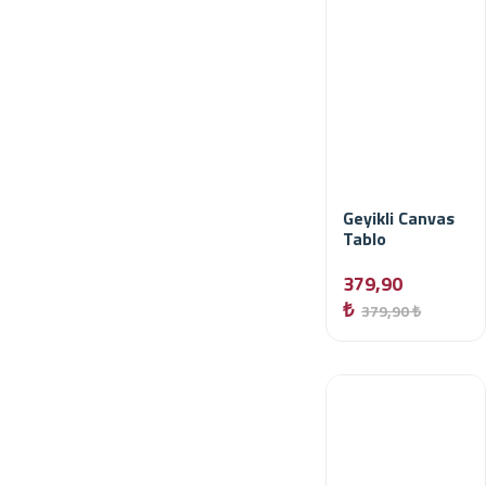
Geyikli Canvas
Tablo
379,90
₺
379,90 ₺