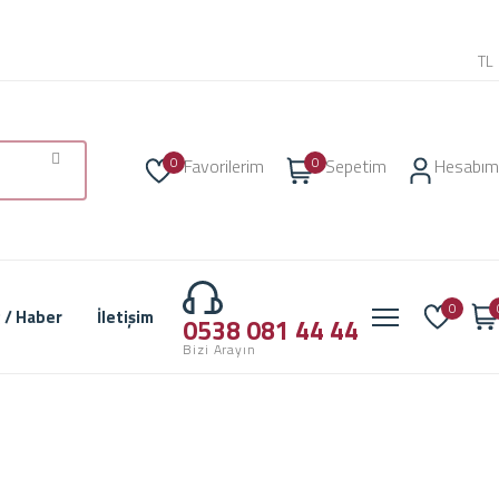
TL
0
0
Favorilerim
Sepetim
Hesabım
0
 / Haber
İletişim
0538 081 44 44
Bizi Arayın