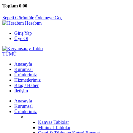
Toplam
0.00
Sepeti Görüntüle
Ödemeye Geç
Hesabım
Giriş Yap
Üye Ol
TÜMÜ
Anasayfa
Kurumsal
Ürünlerimiz
Hizmetlerimiz
Blog / Haber
İletişim
Anasayfa
Kurumsal
Ürünlerimiz
Kanvas Tablolar
Minimal Tablolar
Cami & Türbe ve Kutsal Emanet