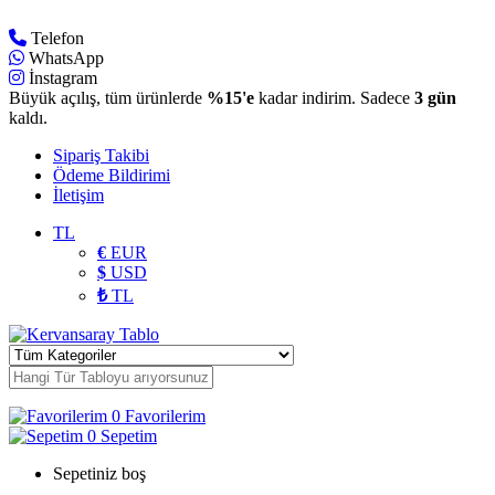
Telefon
WhatsApp
İnstagram
Büyük açılış, tüm ürünlerde
%15'e
kadar indirim. Sadece
3 gün
kaldı.
Sipariş Takibi
Ödeme Bildirimi
İletişim
TL
€
EUR
$
USD
₺
TL
0
Favorilerim
0
Sepetim
Sepetiniz boş