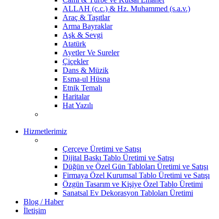
ALLAH (c.c.) & Hz. Muhammed (s.a.v.)
Araç & Taşıtlar
Arma Bayraklar
Aşk & Sevgi
Atatürk
Ayetler Ve Sureler
Çiçekler
Dans & Müzik
Esma-ul Hüsna
Etnik Temalı
Haritalar
Hat Yazılı
Hizmetlerimiz
Çerçeve Üretimi ve Satışı
Dijital Baskı Tablo Üretimi ve Satışı
Düğün ve Özel Gün Tabloları Üretimi ve Satışı
Firmaya Özel Kurumsal Tablo Üretimi ve Satışı
Özgün Tasarım ve Kişiye Özel Tablo Üretimi
Sanatsal Ev Dekorasyon Tabloları Üretimi
Blog / Haber
İletişim