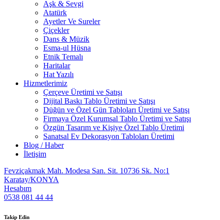
Aşk & Sevgi
Atatürk
Ayetler Ve Sureler
Çiçekler
Dans & Müzik
Esma-ul Hüsna
Etnik Temalı
Haritalar
Hat Yazılı
Hizmetlerimiz
Çerçeve Üretimi ve Satışı
Dijital Baskı Tablo Üretimi ve Satışı
Düğün ve Özel Gün Tabloları Üretimi ve Satışı
Firmaya Özel Kurumsal Tablo Üretimi ve Satışı
Özgün Tasarım ve Kişiye Özel Tablo Üretimi
Sanatsal Ev Dekorasyon Tabloları Üretimi
Blog / Haber
İletişim
Fevziçakmak Mah. Modesa San. Sit. 10736 Sk. No:1
Karatay/KONYA
Hesabım
0538 081 44 44
Takip Edin