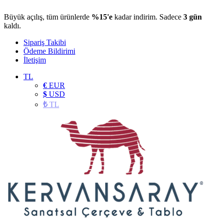
Büyük açılış, tüm ürünlerde
%15'e
kadar indirim. Sadece
3 gün
kaldı.
Sipariş Takibi
Ödeme Bildirimi
İletişim
TL
€
EUR
$
USD
₺
TL