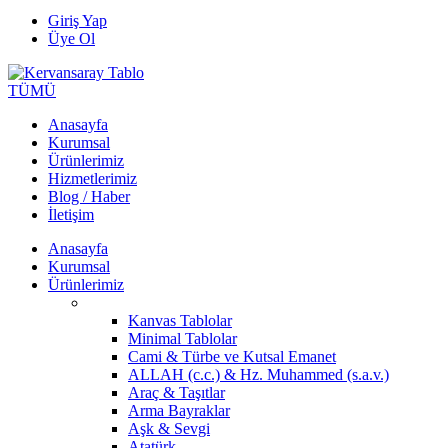
Giriş Yap
Üye Ol
TÜMÜ
Anasayfa
Kurumsal
Ürünlerimiz
Hizmetlerimiz
Blog / Haber
İletişim
Anasayfa
Kurumsal
Ürünlerimiz
Kanvas Tablolar
Minimal Tablolar
Cami & Türbe ve Kutsal Emanet
ALLAH (c.c.) & Hz. Muhammed (s.a.v.)
Araç & Taşıtlar
Arma Bayraklar
Aşk & Sevgi
Atatürk