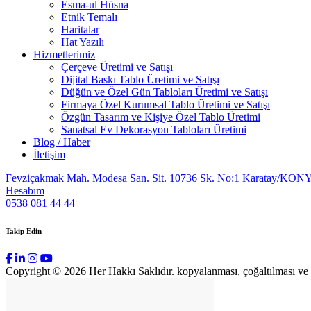
Esma-ul Hüsna
Etnik Temalı
Haritalar
Hat Yazılı
Hizmetlerimiz
Çerçeve Üretimi ve Satışı
Dijital Baskı Tablo Üretimi ve Satışı
Düğün ve Özel Gün Tabloları Üretimi ve Satışı
Firmaya Özel Kurumsal Tablo Üretimi ve Satışı
Özgün Tasarım ve Kişiye Özel Tablo Üretimi
Sanatsal Ev Dekorasyon Tabloları Üretimi
Blog / Haber
İletişim
Fevziçakmak Mah. Modesa San. Sit. 10736 Sk. No:1 Karatay/KON
Hesabım
0538 081 44 44
Takip Edin
Copyright © 2026 Her Hakkı Saklıdır. kopyalanması, çoğaltılması ve dağ