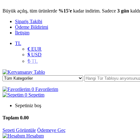
Büyük açılış, tüm ürünlerde
%15'e
kadar indirim. Sadece
3 gün
kaldı
Sipariş Takibi
Ödeme Bildirimi
İletişim
TL
€
EUR
$
USD
₺
TL
0
Favorilerim
0
Sepetim
Sepetiniz boş
Toplam
0.00
Sepeti Görüntüle
Ödemeye Geç
Hesabım