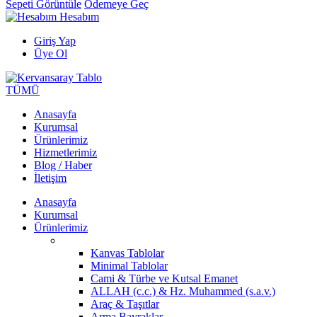
Sepeti Görüntüle
Ödemeye Geç
Hesabım
Giriş Yap
Üye Ol
TÜMÜ
Anasayfa
Kurumsal
Ürünlerimiz
Hizmetlerimiz
Blog / Haber
İletişim
Anasayfa
Kurumsal
Ürünlerimiz
Kanvas Tablolar
Minimal Tablolar
Cami & Türbe ve Kutsal Emanet
ALLAH (c.c.) & Hz. Muhammed (s.a.v.)
Araç & Taşıtlar
Arma Bayraklar