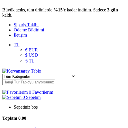
Büyük açılış, tüm ürünlerde
%15'e
kadar indirim. Sadece
3 gün
kaldı.
Sipariş Takibi
Ödeme Bildirimi
İletişim
TL
€
EUR
$
USD
₺
TL
0
Favorilerim
0
Sepetim
Sepetiniz boş
Toplam
0.00