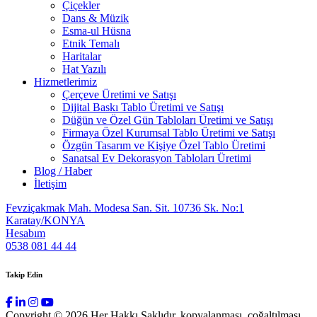
Çiçekler
Dans & Müzik
Esma-ul Hüsna
Etnik Temalı
Haritalar
Hat Yazılı
Hizmetlerimiz
Çerçeve Üretimi ve Satışı
Dijital Baskı Tablo Üretimi ve Satışı
Düğün ve Özel Gün Tabloları Üretimi ve Satışı
Firmaya Özel Kurumsal Tablo Üretimi ve Satışı
Özgün Tasarım ve Kişiye Özel Tablo Üretimi
Sanatsal Ev Dekorasyon Tabloları Üretimi
Blog / Haber
İletişim
Fevziçakmak Mah. Modesa San. Sit. 10736 Sk. No:1
Karatay/KONYA
Hesabım
0538 081 44 44
Takip Edin
Copyright © 2026 Her Hakkı Saklıdır. kopyalanması, çoğaltılması