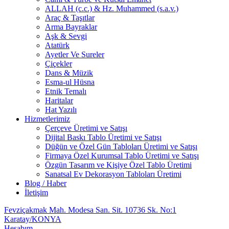
ALLAH (c.c.) & Hz. Muhammed (s.a.v.)
Araç & Taşıtlar
Arma Bayraklar
Aşk & Sevgi
Atatürk
Ayetler Ve Sureler
Çiçekler
Dans & Müzik
Esma-ul Hüsna
Etnik Temalı
Haritalar
Hat Yazılı
Hizmetlerimiz
Çerçeve Üretimi ve Satışı
Dijital Baskı Tablo Üretimi ve Satışı
Düğün ve Özel Gün Tabloları Üretimi ve Satışı
Firmaya Özel Kurumsal Tablo Üretimi ve Satışı
Özgün Tasarım ve Kişiye Özel Tablo Üretimi
Sanatsal Ev Dekorasyon Tabloları Üretimi
Blog / Haber
İletişim
Fevziçakmak Mah. Modesa San. Sit. 10736 Sk. No:1
Karatay/KONYA
Hesabım