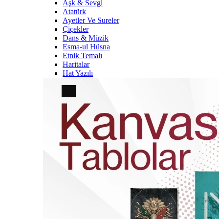
Aşk & Sevgi
Atatürk
Ayetler Ve Sureler
Çiçekler
Dans & Müzik
Esma-ul Hüsna
Etnik Temalı
Haritalar
Hat Yazılı