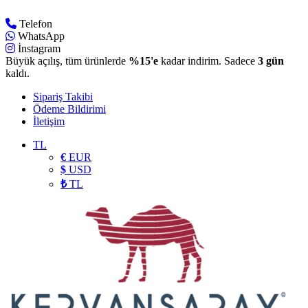
Telefon
WhatsApp
İnstagram
Büyük açılış, tüm ürünlerde
%15'e
kadar indirim. Sadece
3 gün
kaldı.
Sipariş Takibi
Ödeme Bildirimi
İletişim
TL
€
EUR
$
USD
₺
TL