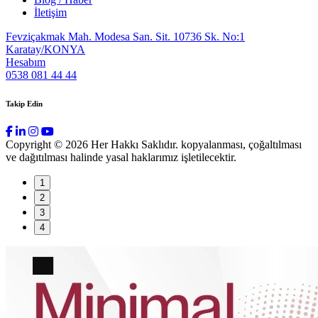
İletişim
Fevziçakmak Mah. Modesa San. Sit. 10736 Sk. No:1
Karatay/KONYA
Hesabım
0538 081 44 44
Takip Edin
Copyright © 2026 Her Hakkı Saklıdır. kopyalanması, çoğaltılması
ve dağıtılması halinde yasal haklarımız işletilecektir.
1
2
3
4