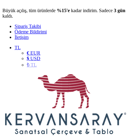
Büyük açılış, tüm ürünlerde
%15'e
kadar indirim. Sadece
3 gün
kaldı.
Sipariş Takibi
Ödeme Bildirimi
İletişim
TL
€
EUR
$
USD
₺
TL