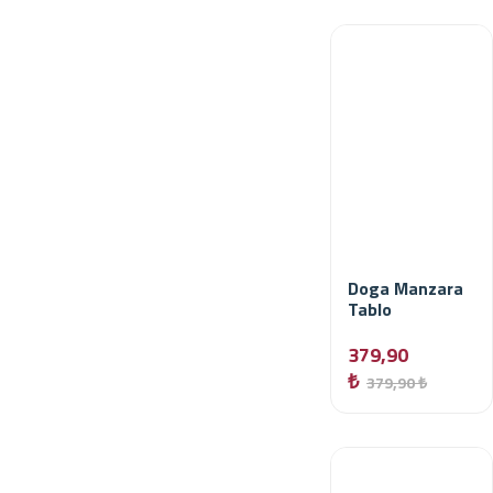
Doga Manzara
Tablo
379,90
₺
379,90 ₺