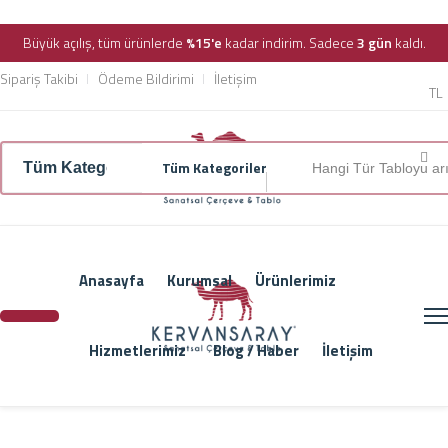
Büyük açılış, tüm ürünlerde
%15'e
kadar indirim. Sadece
3 gün
kaldı.
Sipariş Takibi
Ödeme Bildirimi
İletişim
TL
Tüm Kategoriler
Anasayfa
Kurumsal
Ürünlerimiz
Hizmetlerimiz
Blog / Haber
İletişim