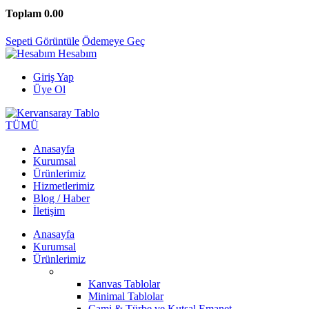
Toplam
0.00
Sepeti Görüntüle
Ödemeye Geç
Hesabım
Giriş Yap
Üye Ol
TÜMÜ
Anasayfa
Kurumsal
Ürünlerimiz
Hizmetlerimiz
Blog / Haber
İletişim
Anasayfa
Kurumsal
Ürünlerimiz
Kanvas Tablolar
Minimal Tablolar
Cami & Türbe ve Kutsal Emanet