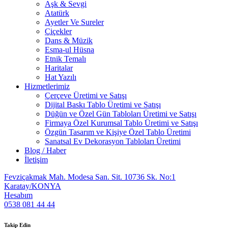
Aşk & Sevgi
Atatürk
Ayetler Ve Sureler
Çiçekler
Dans & Müzik
Esma-ul Hüsna
Etnik Temalı
Haritalar
Hat Yazılı
Hizmetlerimiz
Çerçeve Üretimi ve Satışı
Dijital Baskı Tablo Üretimi ve Satışı
Düğün ve Özel Gün Tabloları Üretimi ve Satışı
Firmaya Özel Kurumsal Tablo Üretimi ve Satışı
Özgün Tasarım ve Kişiye Özel Tablo Üretimi
Sanatsal Ev Dekorasyon Tabloları Üretimi
Blog / Haber
İletişim
Fevziçakmak Mah. Modesa San. Sit. 10736 Sk. No:1
Karatay/KONYA
Hesabım
0538 081 44 44
Takip Edin