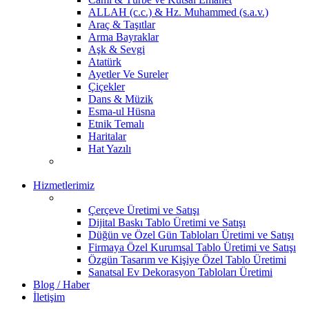
ALLAH (c.c.) & Hz. Muhammed (s.a.v.)
Araç & Taşıtlar
Arma Bayraklar
Aşk & Sevgi
Atatürk
Ayetler Ve Sureler
Çiçekler
Dans & Müzik
Esma-ul Hüsna
Etnik Temalı
Haritalar
Hat Yazılı
Hizmetlerimiz
Çerçeve Üretimi ve Satışı
Dijital Baskı Tablo Üretimi ve Satışı
Düğün ve Özel Gün Tabloları Üretimi ve Satışı
Firmaya Özel Kurumsal Tablo Üretimi ve Satışı
Özgün Tasarım ve Kişiye Özel Tablo Üretimi
Sanatsal Ev Dekorasyon Tabloları Üretimi
Blog / Haber
İletişim