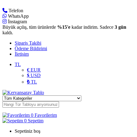
Telefon
WhatsApp
İnstagram
Büyük açılış, tüm ürünlerde
%15'e
kadar indirim. Sadece
3 gün
kaldı.
Sipariş Takibi
Ödeme Bildirimi
İletişim
TL
€
EUR
$
USD
₺
TL
0
Favorilerim
0
Sepetim
Sepetiniz boş