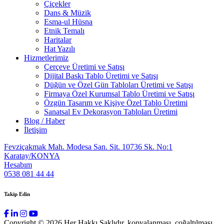
Çiçekler
Dans & Müzik
Esma-ul Hüsna
Etnik Temalı
Haritalar
Hat Yazılı
Hizmetlerimiz
Çerçeve Üretimi ve Satışı
Dijital Baskı Tablo Üretimi ve Satışı
Düğün ve Özel Gün Tabloları Üretimi ve Satışı
Firmaya Özel Kurumsal Tablo Üretimi ve Satışı
Özgün Tasarım ve Kişiye Özel Tablo Üretimi
Sanatsal Ev Dekorasyon Tabloları Üretimi
Blog / Haber
İletişim
Fevziçakmak Mah. Modesa San. Sit. 10736 Sk. No:1
Karatay/KONYA
Hesabım
0538 081 44 44
Takip Edin
Copyright © 2026 Her Hakkı Saklıdır. kopyalanması, çoğaltılması