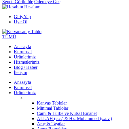
Sepeti Görüntüle
Ödemeye Geç
Hesabım
Giriş Yap
Üye Ol
TÜMÜ
Anasayfa
Kurumsal
Ürünlerimiz
Hizmetlerimiz
Blog / Haber
İletişim
Anasayfa
Kurumsal
Ürünlerimiz
Kanvas Tablolar
Minimal Tablolar
Cami & Türbe ve Kutsal Emanet
ALLAH (c.c.) & Hz. Muhammed (s.a.v.)
Araç & Taşıtlar
Arma Bayraklar