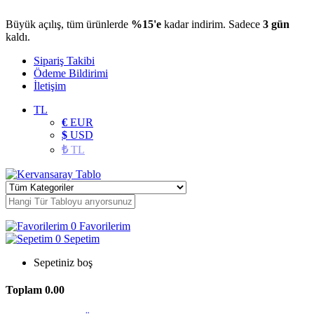
Büyük açılış, tüm ürünlerde
%15'e
kadar indirim. Sadece
3 gün
kaldı.
Sipariş Takibi
Ödeme Bildirimi
İletişim
TL
€
EUR
$
USD
₺
TL
0
Favorilerim
0
Sepetim
Sepetiniz boş
Toplam
0.00