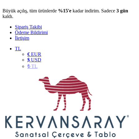
Büyük açılış, tüm ürünlerde
%15'e
kadar indirim. Sadece
3 gün
kaldı.
Sipariş Takibi
Ödeme Bildirimi
İletişim
TL
€
EUR
$
USD
₺
TL