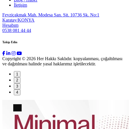
İletişim
Fevziçakmak Mah. Modesa San. Sit. 10736 Sk. No:1
Karatay/KONYA
Hesabım
0538 081 44 44
Takip Edin
Copyright © 2026 Her Hakkı Saklıdır. kopyalanması, çoğaltılması
ve dağıtılması halinde yasal haklarımız işletilecektir.
1
2
3
4