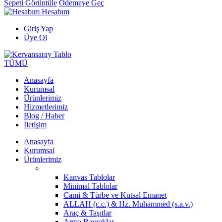
Sepeti Görüntüle
Ödemeye Geç
Hesabım
Giriş Yap
Üye Ol
TÜMÜ
Anasayfa
Kurumsal
Ürünlerimiz
Hizmetlerimiz
Blog / Haber
İletişim
Anasayfa
Kurumsal
Ürünlerimiz
Kanvas Tablolar
Minimal Tablolar
Cami & Türbe ve Kutsal Emanet
ALLAH (c.c.) & Hz. Muhammed (s.a.v.)
Araç & Taşıtlar
Arma Bayraklar