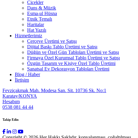
Çiçekler
Dans & Müzik
Esma-ul Hüsna
Etnik Temalı
Haritalar
Hat Yazılı
Hizmetlerimiz
Çerçeve Üretimi ve Satışı
Dijital Baskı Tablo Üretimi ve Satışı
Düğün ve Özel Gün Tabloları Üretimi ve Satışı
Firmaya Özel Kurumsal Tablo Üretimi ve Satışı
Özgün Tasarım ve Kişiye Özel Tablo Üretimi
Sanatsal Ev Dekorasyon Tabloları Üretimi
Blog / Haber
İletişim
Fevziçakmak Mah. Modesa San. Sit. 10736 Sk. No:1
Karatay/KONYA
Hesabım
0538 081 44 44
Takip Edin
Copyright © 2026 Her Hakkı Saklıdır. kopyalanması, çoğaltılması