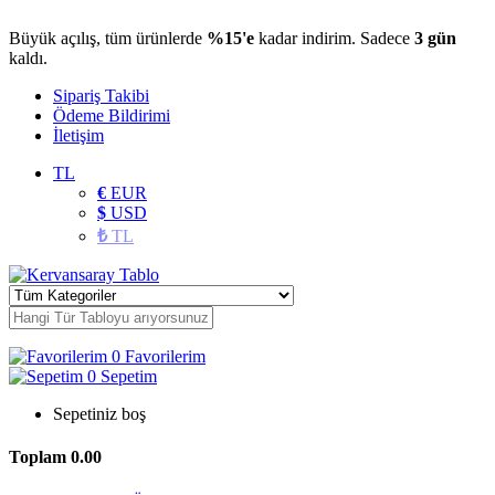
Büyük açılış, tüm ürünlerde
%15'e
kadar indirim. Sadece
3 gün
kaldı.
Sipariş Takibi
Ödeme Bildirimi
İletişim
TL
€
EUR
$
USD
₺
TL
0
Favorilerim
0
Sepetim
Sepetiniz boş
Toplam
0.00