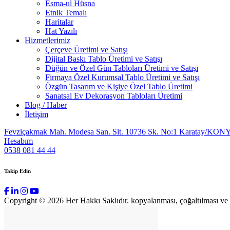
Esma-ul Hüsna
Etnik Temalı
Haritalar
Hat Yazılı
Hizmetlerimiz
Çerçeve Üretimi ve Satışı
Dijital Baskı Tablo Üretimi ve Satışı
Düğün ve Özel Gün Tabloları Üretimi ve Satışı
Firmaya Özel Kurumsal Tablo Üretimi ve Satışı
Özgün Tasarım ve Kişiye Özel Tablo Üretimi
Sanatsal Ev Dekorasyon Tabloları Üretimi
Blog / Haber
İletişim
Fevziçakmak Mah. Modesa San. Sit. 10736 Sk. No:1 Karatay/KON
Hesabım
0538 081 44 44
Takip Edin
Copyright © 2026 Her Hakkı Saklıdır. kopyalanması, çoğaltılması ve dağ