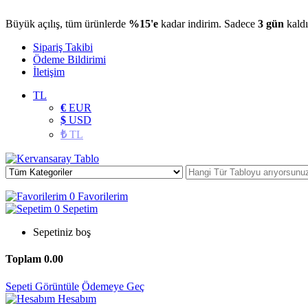
Büyük açılış, tüm ürünlerde
%15'e
kadar indirim. Sadece
3 gün
kaldı
Sipariş Takibi
Ödeme Bildirimi
İletişim
TL
€
EUR
$
USD
₺
TL
0
Favorilerim
0
Sepetim
Sepetiniz boş
Toplam
0.00
Sepeti Görüntüle
Ödemeye Geç
Hesabım