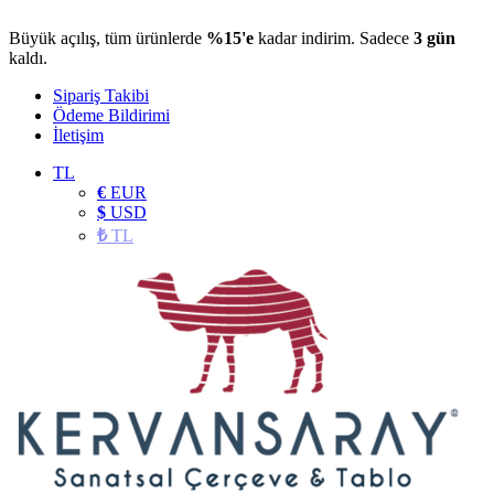
Büyük açılış, tüm ürünlerde
%15'e
kadar indirim. Sadece
3 gün
kaldı.
Sipariş Takibi
Ödeme Bildirimi
İletişim
TL
€
EUR
$
USD
₺
TL