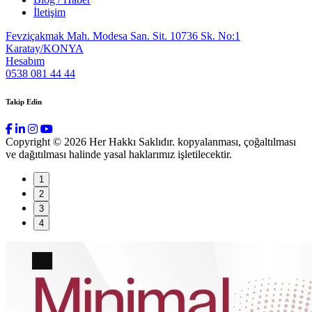
İletişim
Fevziçakmak Mah. Modesa San. Sit. 10736 Sk. No:1
Karatay/KONYA
Hesabım
0538 081 44 44
Takip Edin
Copyright © 2026 Her Hakkı Saklıdır. kopyalanması, çoğaltılması
ve dağıtılması halinde yasal haklarımız işletilecektir.
1
2
3
4