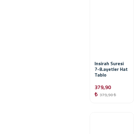
Insirah Suresi
7-8.ayetler Hat
Tablo
379,90
₺
379,90 ₺