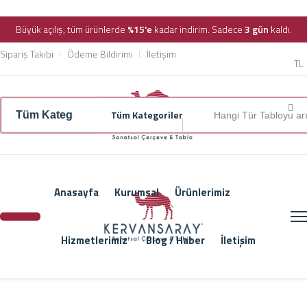
Büyük açılış, tüm ürünlerde
%15'e
kadar indirim. Sadece
3 gün
kaldı.
Sipariş Takibi
Ödeme Bildirimi
İletişim
TL
Tüm Kategoriler
Anasayfa
Kurumsal
Ürünlerimiz
Hizmetlerimiz
Blog / Haber
İletişim