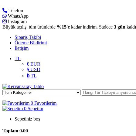
Telefon
WhatsApp
İnstagram
Büyük açılış, tüm ürünlerde
%15'e
kadar indirim. Sadece
3 gün
kaldı
Sipariş Takibi
Ödeme Bildirimi
İletişim
TL
€
EUR
$
USD
₺
TL
0
Favorilerim
0
Sepetim
Sepetiniz boş
Toplam
0.00