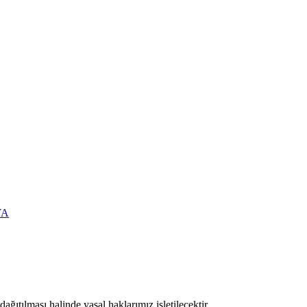
YA
ıtılması halinde yasal haklarımız işletilecektir.