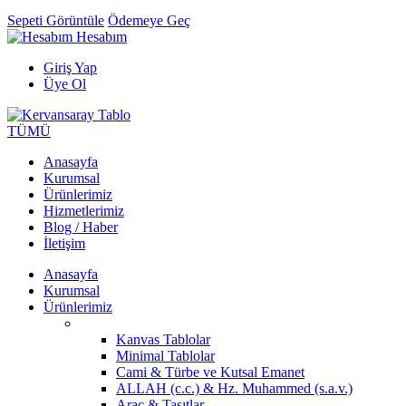
Sepeti Görüntüle
Ödemeye Geç
Hesabım
Giriş Yap
Üye Ol
TÜMÜ
Anasayfa
Kurumsal
Ürünlerimiz
Hizmetlerimiz
Blog / Haber
İletişim
Anasayfa
Kurumsal
Ürünlerimiz
Kanvas Tablolar
Minimal Tablolar
Cami & Türbe ve Kutsal Emanet
ALLAH (c.c.) & Hz. Muhammed (s.a.v.)
Araç & Taşıtlar