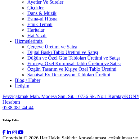
Ayetler Ve Sureler
Çiçekler
Dans & Müzik
Esma-ul Hüsna
Etnik Temalı
Haritalar
Hat Yazılı
Hizmetlerimiz
Çerçeve Üretimi ve Satışı
Dijital Baskı Tablo Üretimi ve Satışı
Düğün ve Özel Gün Tabloları Üretimi ve Satışı
Firmaya Özel Kurumsal Tablo Üretimi ve Satışı
Özgün Tasarım ve Kişiye Özel Tablo Üretimi
Sanatsal Ev Dekorasyon Tabloları Üretimi
Blog / Haber
İletişim
Fevziçakmak Mah. Modesa San. Sit. 10736 Sk. No:1 Karatay/KON
Hesabım
0538 081 44 44
Takip Edin
Copyright © 2026 Her Hakkı Saklıdır. kopyalanması, çoğaltılması ve dağ