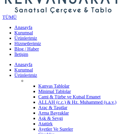
TÜMÜ
Anasayfa
Kurumsal
Ürünlerimiz
Hizmetlerimiz
Blog / Haber
İletişim
Anasayfa
Kurumsal
Ürünlerimiz
Kanvas Tablolar
Minimal Tablolar
Cami & Türbe ve Kutsal Emanet
ALLAH (c.c.) & Hz. Muhammed (s.a.v.)
Araç & Taşıtlar
Arma Bayraklar
Aşk & Sevgi
Atatürk
Ayetler Ve Sureler