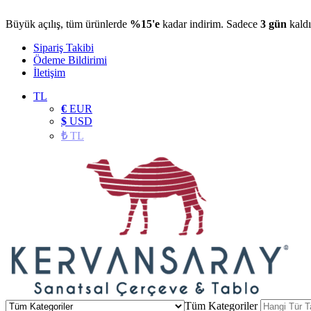
Büyük açılış, tüm ürünlerde
%15'e
kadar indirim. Sadece
3 gün
kaldı
Sipariş Takibi
Ödeme Bildirimi
İletişim
TL
€
EUR
$
USD
₺
TL
Tüm Kategoriler