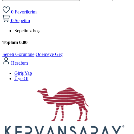
0
Favorilerim
0
Sepetim
Sepetiniz boş
Toplam
0.00
Sepeti Görüntüle
Ödemeye Geç
Hesabım
Giriş Yap
Üye Ol