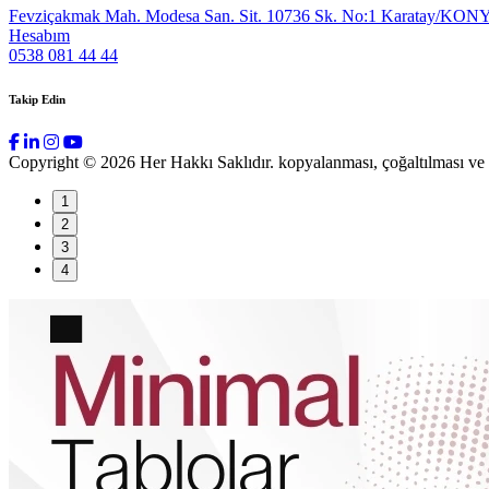
Fevziçakmak Mah. Modesa San. Sit. 10736 Sk. No:1 Karatay/KON
Hesabım
0538 081 44 44
Takip Edin
Copyright © 2026 Her Hakkı Saklıdır. kopyalanması, çoğaltılması ve dağ
1
2
3
4