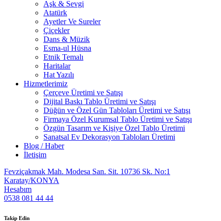
Aşk & Sevgi
Atatürk
Ayetler Ve Sureler
Çiçekler
Dans & Müzik
Esma-ul Hüsna
Etnik Temalı
Haritalar
Hat Yazılı
Hizmetlerimiz
Çerçeve Üretimi ve Satışı
Dijital Baskı Tablo Üretimi ve Satışı
Düğün ve Özel Gün Tabloları Üretimi ve Satışı
Firmaya Özel Kurumsal Tablo Üretimi ve Satışı
Özgün Tasarım ve Kişiye Özel Tablo Üretimi
Sanatsal Ev Dekorasyon Tabloları Üretimi
Blog / Haber
İletişim
Fevziçakmak Mah. Modesa San. Sit. 10736 Sk. No:1
Karatay/KONYA
Hesabım
0538 081 44 44
Takip Edin