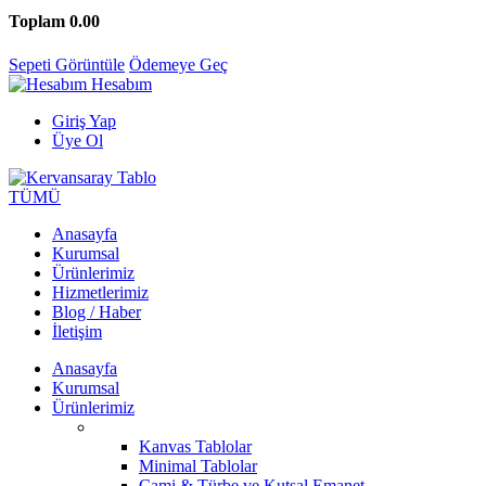
Toplam
0.00
Sepeti Görüntüle
Ödemeye Geç
Hesabım
Giriş Yap
Üye Ol
TÜMÜ
Anasayfa
Kurumsal
Ürünlerimiz
Hizmetlerimiz
Blog / Haber
İletişim
Anasayfa
Kurumsal
Ürünlerimiz
Kanvas Tablolar
Minimal Tablolar
Cami & Türbe ve Kutsal Emanet