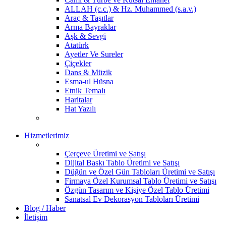
ALLAH (c.c.) & Hz. Muhammed (s.a.v.)
Araç & Taşıtlar
Arma Bayraklar
Aşk & Sevgi
Atatürk
Ayetler Ve Sureler
Çiçekler
Dans & Müzik
Esma-ul Hüsna
Etnik Temalı
Haritalar
Hat Yazılı
Hizmetlerimiz
Çerçeve Üretimi ve Satışı
Dijital Baskı Tablo Üretimi ve Satışı
Düğün ve Özel Gün Tabloları Üretimi ve Satışı
Firmaya Özel Kurumsal Tablo Üretimi ve Satışı
Özgün Tasarım ve Kişiye Özel Tablo Üretimi
Sanatsal Ev Dekorasyon Tabloları Üretimi
Blog / Haber
İletişim