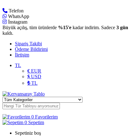
Telefon
WhatsApp
İnstagram
Büyük açılış, tüm ürünlerde
%15'e
kadar indirim. Sadece
3 gün
kaldı.
Sipariş Takibi
Ödeme Bildirimi
İletişim
TL
€
EUR
$
USD
₺
TL
0
Favorilerim
0
Sepetim
Sepetiniz boş