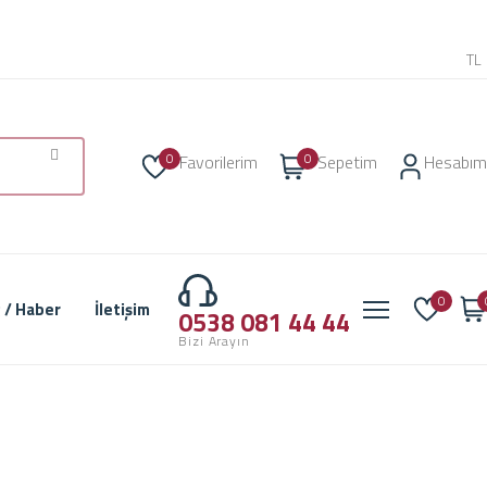
TL
0
0
Favorilerim
Sepetim
Hesabım
0
 / Haber
İletişim
0538 081 44 44
Bizi Arayın