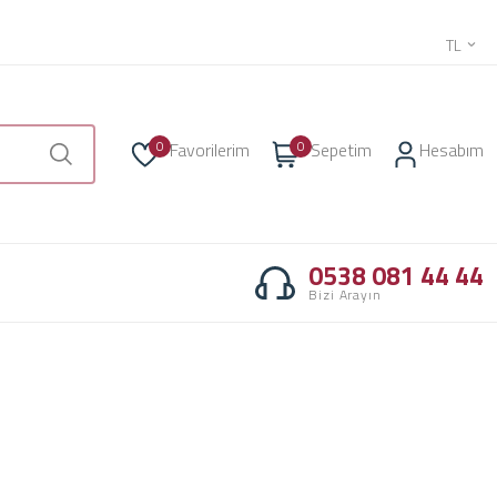
TL
0
0
Favorilerim
Sepetim
Hesabım
0538 081 44 44
Bizi Arayın