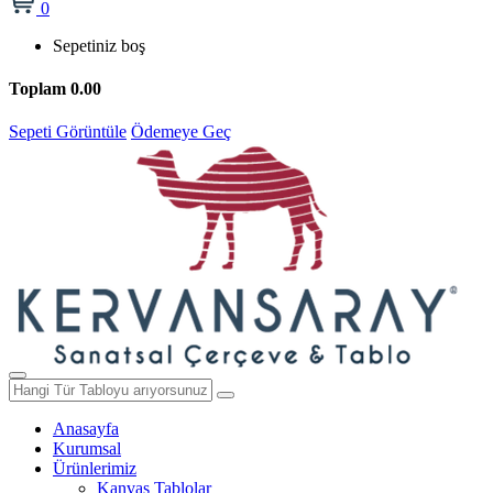
0
Sepetiniz boş
Toplam
0.00
Sepeti Görüntüle
Ödemeye Geç
Anasayfa
Kurumsal
Ürünlerimiz
Kanvas Tablolar