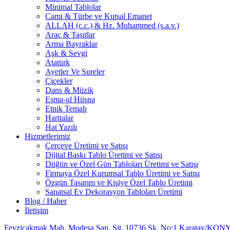
Minimal Tablolar
Cami & Türbe ve Kutsal Emanet
ALLAH (c.c.) & Hz. Muhammed (s.a.v.)
Araç & Taşıtlar
Arma Bayraklar
Aşk & Sevgi
Atatürk
Ayetler Ve Sureler
Çiçekler
Dans & Müzik
Esma-ul Hüsna
Etnik Temalı
Haritalar
Hat Yazılı
Hizmetlerimiz
Çerçeve Üretimi ve Satışı
Dijital Baskı Tablo Üretimi ve Satışı
Düğün ve Özel Gün Tabloları Üretimi ve Satışı
Firmaya Özel Kurumsal Tablo Üretimi ve Satışı
Özgün Tasarım ve Kişiye Özel Tablo Üretimi
Sanatsal Ev Dekorasyon Tabloları Üretimi
Blog / Haber
İletişim
Fevziçakmak Mah. Modesa San. Sit. 10736 Sk. No:1 Karatay/KON