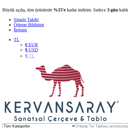
Büyük açılış, tüm ürünlerde
%15'e
kadar indirim. Sadece
3 gün
kaldı
Sipariş Takibi
Ödeme Bildirimi
İletişim
TL
€
EUR
$
USD
₺
TL