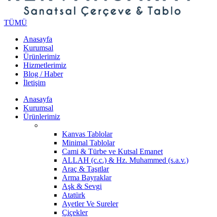
TÜMÜ
Anasayfa
Kurumsal
Ürünlerimiz
Hizmetlerimiz
Blog / Haber
İletişim
Anasayfa
Kurumsal
Ürünlerimiz
Kanvas Tablolar
Minimal Tablolar
Cami & Türbe ve Kutsal Emanet
ALLAH (c.c.) & Hz. Muhammed (s.a.v.)
Araç & Taşıtlar
Arma Bayraklar
Aşk & Sevgi
Atatürk
Ayetler Ve Sureler
Çiçekler