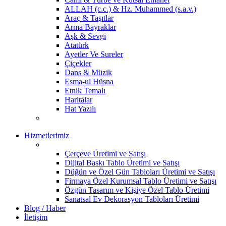
ALLAH (c.c.) & Hz. Muhammed (s.a.v.)
Araç & Taşıtlar
Arma Bayraklar
Aşk & Sevgi
Atatürk
Ayetler Ve Sureler
Çiçekler
Dans & Müzik
Esma-ul Hüsna
Etnik Temalı
Haritalar
Hat Yazılı
Hizmetlerimiz
Çerçeve Üretimi ve Satışı
Dijital Baskı Tablo Üretimi ve Satışı
Düğün ve Özel Gün Tabloları Üretimi ve Satışı
Firmaya Özel Kurumsal Tablo Üretimi ve Satışı
Özgün Tasarım ve Kişiye Özel Tablo Üretimi
Sanatsal Ev Dekorasyon Tabloları Üretimi
Blog / Haber
İletişim