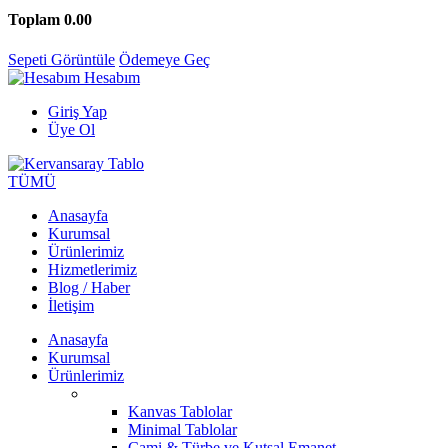
Toplam
0.00
Sepeti Görüntüle
Ödemeye Geç
Hesabım
Giriş Yap
Üye Ol
TÜMÜ
Anasayfa
Kurumsal
Ürünlerimiz
Hizmetlerimiz
Blog / Haber
İletişim
Anasayfa
Kurumsal
Ürünlerimiz
Kanvas Tablolar
Minimal Tablolar
Cami & Türbe ve Kutsal Emanet