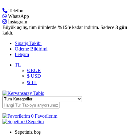
Telefon
WhatsApp
İnstagram
Büyük açılış, tüm ürünlerde
%15'e
kadar indirim. Sadece
3 gün
kaldı.
Sipariş Takibi
Ödeme Bildirimi
İletişim
TL
€
EUR
$
USD
₺
TL
0
Favorilerim
0
Sepetim
Sepetiniz boş