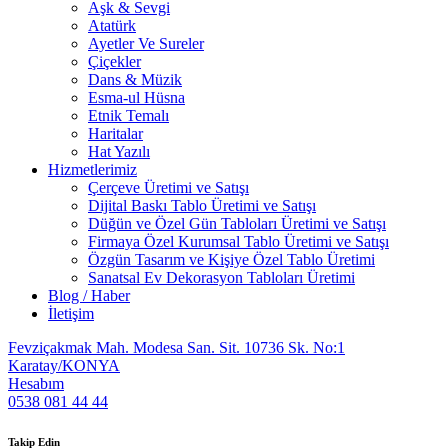
Aşk & Sevgi
Atatürk
Ayetler Ve Sureler
Çiçekler
Dans & Müzik
Esma-ul Hüsna
Etnik Temalı
Haritalar
Hat Yazılı
Hizmetlerimiz
Çerçeve Üretimi ve Satışı
Dijital Baskı Tablo Üretimi ve Satışı
Düğün ve Özel Gün Tabloları Üretimi ve Satışı
Firmaya Özel Kurumsal Tablo Üretimi ve Satışı
Özgün Tasarım ve Kişiye Özel Tablo Üretimi
Sanatsal Ev Dekorasyon Tabloları Üretimi
Blog / Haber
İletişim
Fevziçakmak Mah. Modesa San. Sit. 10736 Sk. No:1
Karatay/KONYA
Hesabım
0538 081 44 44
Takip Edin