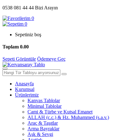
0538 081 44 44
Bizi Arayın
0
0
Sepetiniz boş
Toplam
0.00
Sepeti Görüntüle
Ödemeye Geç
Anasayfa
Kurumsal
Ürünlerimiz
Kanvas Tablolar
Minimal Tablolar
Cami & Türbe ve Kutsal Emanet
ALLAH (c.c.) & Hz. Muhammed (s.a.v.)
Araç & Taşıtlar
Arma Bayraklar
Aşk & Sevgi
Atatürk