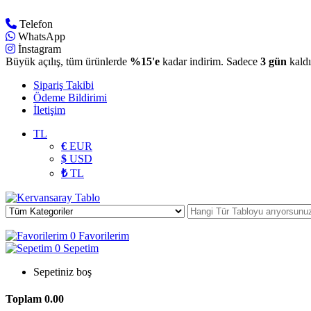
Telefon
WhatsApp
İnstagram
Büyük açılış, tüm ürünlerde
%15'e
kadar indirim. Sadece
3 gün
kaldı
Sipariş Takibi
Ödeme Bildirimi
İletişim
TL
€
EUR
$
USD
₺
TL
0
Favorilerim
0
Sepetim
Sepetiniz boş
Toplam
0.00