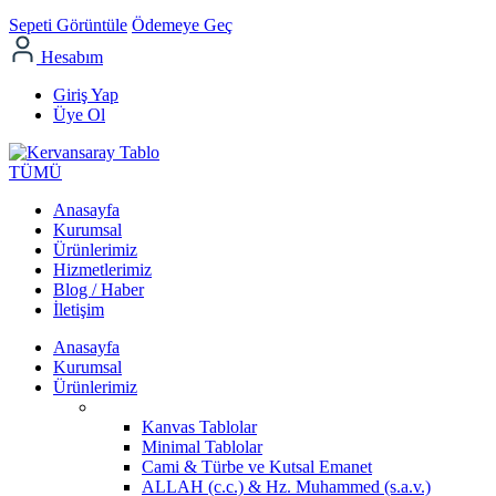
Sepeti Görüntüle
Ödemeye Geç
Hesabım
Giriş Yap
Üye Ol
TÜMÜ
Anasayfa
Kurumsal
Ürünlerimiz
Hizmetlerimiz
Blog / Haber
İletişim
Anasayfa
Kurumsal
Ürünlerimiz
Kanvas Tablolar
Minimal Tablolar
Cami & Türbe ve Kutsal Emanet
ALLAH (c.c.) & Hz. Muhammed (s.a.v.)