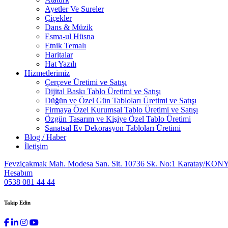
Ayetler Ve Sureler
Çiçekler
Dans & Müzik
Esma-ul Hüsna
Etnik Temalı
Haritalar
Hat Yazılı
Hizmetlerimiz
Çerçeve Üretimi ve Satışı
Dijital Baskı Tablo Üretimi ve Satışı
Düğün ve Özel Gün Tabloları Üretimi ve Satışı
Firmaya Özel Kurumsal Tablo Üretimi ve Satışı
Özgün Tasarım ve Kişiye Özel Tablo Üretimi
Sanatsal Ev Dekorasyon Tabloları Üretimi
Blog / Haber
İletişim
Fevziçakmak Mah. Modesa San. Sit. 10736 Sk. No:1 Karatay/KON
Hesabım
0538 081 44 44
Takip Edin