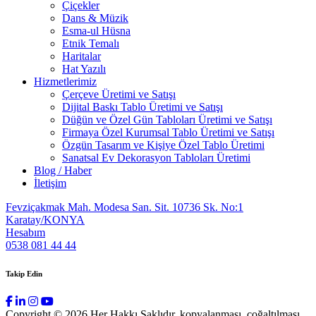
Çiçekler
Dans & Müzik
Esma-ul Hüsna
Etnik Temalı
Haritalar
Hat Yazılı
Hizmetlerimiz
Çerçeve Üretimi ve Satışı
Dijital Baskı Tablo Üretimi ve Satışı
Düğün ve Özel Gün Tabloları Üretimi ve Satışı
Firmaya Özel Kurumsal Tablo Üretimi ve Satışı
Özgün Tasarım ve Kişiye Özel Tablo Üretimi
Sanatsal Ev Dekorasyon Tabloları Üretimi
Blog / Haber
İletişim
Fevziçakmak Mah. Modesa San. Sit. 10736 Sk. No:1
Karatay/KONYA
Hesabım
0538 081 44 44
Takip Edin
Copyright © 2026 Her Hakkı Saklıdır. kopyalanması, çoğaltılması