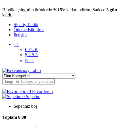
Büyük açılış, tüm ürünlerde
%15'e
kadar indirim. Sadece
3 gün
kaldı.
Sipariş Takibi
Ödeme Bildirimi
İletişim
TL
€
EUR
$
USD
₺
TL
0
Favorilerim
0
Sepetim
Sepetiniz boş
Toplam
0.00