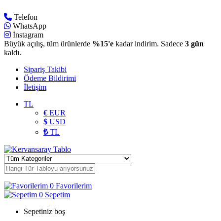
Telefon
WhatsApp
İnstagram
Büyük açılış, tüm ürünlerde
%15'e
kadar indirim. Sadece
3 gün
kaldı.
Sipariş Takibi
Ödeme Bildirimi
İletişim
TL
€
EUR
$
USD
₺
TL
0
Favorilerim
0
Sepetim
Sepetiniz boş