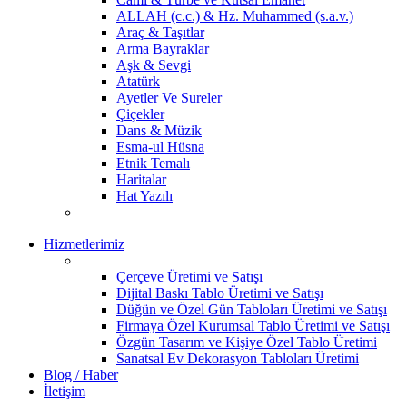
ALLAH (c.c.) & Hz. Muhammed (s.a.v.)
Araç & Taşıtlar
Arma Bayraklar
Aşk & Sevgi
Atatürk
Ayetler Ve Sureler
Çiçekler
Dans & Müzik
Esma-ul Hüsna
Etnik Temalı
Haritalar
Hat Yazılı
Hizmetlerimiz
Çerçeve Üretimi ve Satışı
Dijital Baskı Tablo Üretimi ve Satışı
Düğün ve Özel Gün Tabloları Üretimi ve Satışı
Firmaya Özel Kurumsal Tablo Üretimi ve Satışı
Özgün Tasarım ve Kişiye Özel Tablo Üretimi
Sanatsal Ev Dekorasyon Tabloları Üretimi
Blog / Haber
İletişim