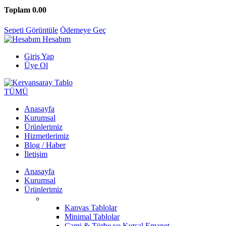
Toplam
0.00
Sepeti Görüntüle
Ödemeye Geç
Hesabım
Giriş Yap
Üye Ol
TÜMÜ
Anasayfa
Kurumsal
Ürünlerimiz
Hizmetlerimiz
Blog / Haber
İletişim
Anasayfa
Kurumsal
Ürünlerimiz
Kanvas Tablolar
Minimal Tablolar
Cami & Türbe ve Kutsal Emanet