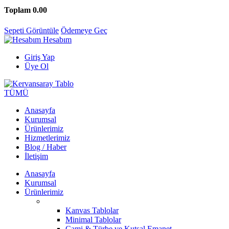
Toplam
0.00
Sepeti Görüntüle
Ödemeye Geç
Hesabım
Giriş Yap
Üye Ol
TÜMÜ
Anasayfa
Kurumsal
Ürünlerimiz
Hizmetlerimiz
Blog / Haber
İletişim
Anasayfa
Kurumsal
Ürünlerimiz
Kanvas Tablolar
Minimal Tablolar
Cami & Türbe ve Kutsal Emanet