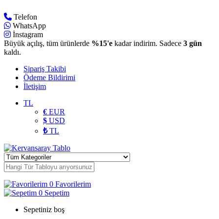
Telefon
WhatsApp
İnstagram
Büyük açılış, tüm ürünlerde
%15'e
kadar indirim. Sadece
3 gün
kaldı.
Sipariş Takibi
Ödeme Bildirimi
İletişim
TL
€
EUR
$
USD
₺
TL
0
Favorilerim
0
Sepetim
Sepetiniz boş