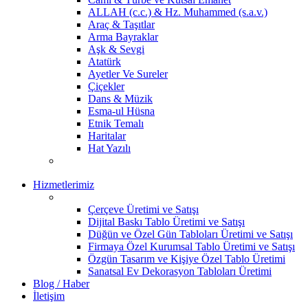
ALLAH (c.c.) & Hz. Muhammed (s.a.v.)
Araç & Taşıtlar
Arma Bayraklar
Aşk & Sevgi
Atatürk
Ayetler Ve Sureler
Çiçekler
Dans & Müzik
Esma-ul Hüsna
Etnik Temalı
Haritalar
Hat Yazılı
Hizmetlerimiz
Çerçeve Üretimi ve Satışı
Dijital Baskı Tablo Üretimi ve Satışı
Düğün ve Özel Gün Tabloları Üretimi ve Satışı
Firmaya Özel Kurumsal Tablo Üretimi ve Satışı
Özgün Tasarım ve Kişiye Özel Tablo Üretimi
Sanatsal Ev Dekorasyon Tabloları Üretimi
Blog / Haber
İletişim