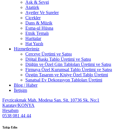
Aşk & Sevgi
Atatürk
Ayetler Ve Sureler
Çiçekler
Dans & Müzik
Esma-ul Hüsna
Etnik Temalı
Haritalar
Hat Yazılı
Hizmetlerimiz
Çerçeve Üretimi ve Satışı
Dijital Baskı Tablo Üretimi ve Satışı
Düğün ve Özel Gün Tabloları Üretimi ve Satışı
Firmaya Özel Kurumsal Tablo Üretimi ve Satışı
Özgün Tasarım ve Kişiye Özel Tablo Üretimi
Sanatsal Ev Dekorasyon Tabloları Üretimi
Blog / Haber
İletişim
Fevziçakmak Mah. Modesa San. Sit. 10736 Sk. No:1
Karatay/KONYA
Hesabım
0538 081 44 44
Takip Edin