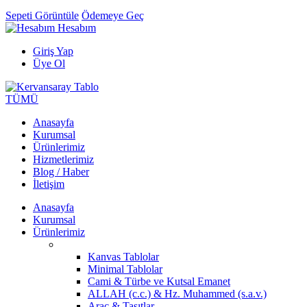
Sepeti Görüntüle
Ödemeye Geç
Hesabım
Giriş Yap
Üye Ol
TÜMÜ
Anasayfa
Kurumsal
Ürünlerimiz
Hizmetlerimiz
Blog / Haber
İletişim
Anasayfa
Kurumsal
Ürünlerimiz
Kanvas Tablolar
Minimal Tablolar
Cami & Türbe ve Kutsal Emanet
ALLAH (c.c.) & Hz. Muhammed (s.a.v.)
Araç & Taşıtlar