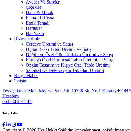
Ayetler Ve Sureler
Çiçekler
Dans & Müzik
Esma-ul Hüsna
Etnik Temalı
Haritalar
Hat Yazılı
Hizmetlerimiz
Çerçeve Üretimi ve Satışı
Dijital Baskı Tablo Üretimi ve Satışı
Düğün ve Özel Gün Tabloları Üretimi ve Satışı
Firmaya Özel Kurumsal Tablo Üretimi ve Satışı
Özgün Tasarım ve Kişiye Özel Tablo Üretimi
Sanatsal Ev Dekorasyon Tabloları Üretimi
Blog / Haber
İletişim
Fevziçakmak Mah. Modesa San. Sit. 10736 Sk. No:1 Karatay/KON
Hesabım
0538 081 44 44
Takip Edin
Copyright © 2026 Her Hakkı Saklıdır. kopyalanması, çoğaltılması ve dağ