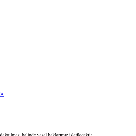
YA
ıtılması halinde yasal haklarımız işletilecektir.