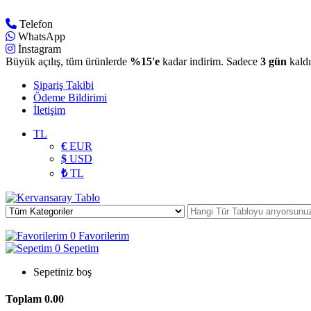
Telefon
WhatsApp
İnstagram
Büyük açılış, tüm ürünlerde
%15'e
kadar indirim. Sadece
3 gün
kaldı
Sipariş Takibi
Ödeme Bildirimi
İletişim
TL
€
EUR
$
USD
₺
TL
0
Favorilerim
0
Sepetim
Sepetiniz boş
Toplam
0.00