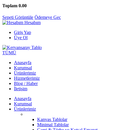
Toplam
0.00
Sepeti Görüntüle
Ödemeye Geç
Hesabım
Giriş Yap
Üye Ol
TÜMÜ
Anasayfa
Kurumsal
Ürünlerimiz
Hizmetlerimiz
Blog / Haber
İletişim
Anasayfa
Kurumsal
Ürünlerimiz
Kanvas Tablolar
Minimal Tablolar
Cami & Türbe ve Kutsal Emanet