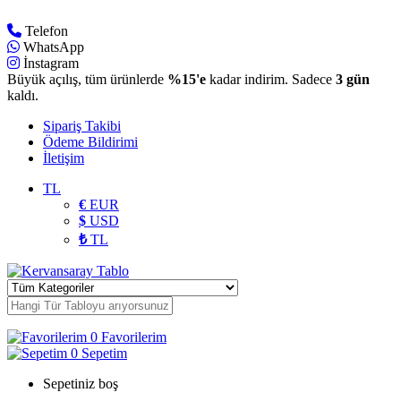
Telefon
WhatsApp
İnstagram
Büyük açılış, tüm ürünlerde
%15'e
kadar indirim. Sadece
3 gün
kaldı.
Sipariş Takibi
Ödeme Bildirimi
İletişim
TL
€
EUR
$
USD
₺
TL
0
Favorilerim
0
Sepetim
Sepetiniz boş