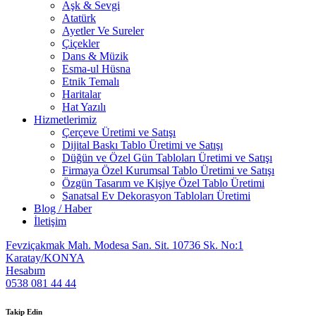
Aşk & Sevgi
Atatürk
Ayetler Ve Sureler
Çiçekler
Dans & Müzik
Esma-ul Hüsna
Etnik Temalı
Haritalar
Hat Yazılı
Hizmetlerimiz
Çerçeve Üretimi ve Satışı
Dijital Baskı Tablo Üretimi ve Satışı
Düğün ve Özel Gün Tabloları Üretimi ve Satışı
Firmaya Özel Kurumsal Tablo Üretimi ve Satışı
Özgün Tasarım ve Kişiye Özel Tablo Üretimi
Sanatsal Ev Dekorasyon Tabloları Üretimi
Blog / Haber
İletişim
Fevziçakmak Mah. Modesa San. Sit. 10736 Sk. No:1
Karatay/KONYA
Hesabım
0538 081 44 44
Takip Edin