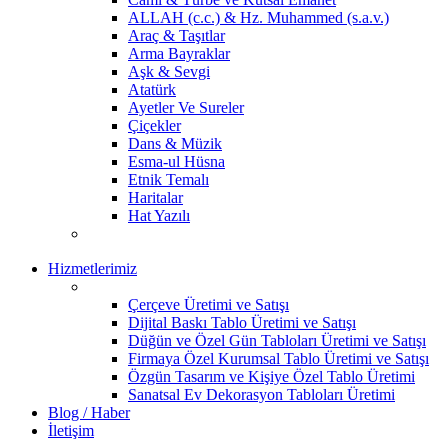
ALLAH (c.c.) & Hz. Muhammed (s.a.v.)
Araç & Taşıtlar
Arma Bayraklar
Aşk & Sevgi
Atatürk
Ayetler Ve Sureler
Çiçekler
Dans & Müzik
Esma-ul Hüsna
Etnik Temalı
Haritalar
Hat Yazılı
Hizmetlerimiz
Çerçeve Üretimi ve Satışı
Dijital Baskı Tablo Üretimi ve Satışı
Düğün ve Özel Gün Tabloları Üretimi ve Satışı
Firmaya Özel Kurumsal Tablo Üretimi ve Satışı
Özgün Tasarım ve Kişiye Özel Tablo Üretimi
Sanatsal Ev Dekorasyon Tabloları Üretimi
Blog / Haber
İletişim