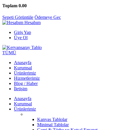
Toplam
0.00
Sepeti Görüntüle
Ödemeye Geç
Hesabım
Giriş Yap
Üye Ol
TÜMÜ
Anasayfa
Kurumsal
Ürünlerimiz
Hizmetlerimiz
Blog / Haber
İletişim
Anasayfa
Kurumsal
Ürünlerimiz
Kanvas Tablolar
Minimal Tablolar
Cami & Türbe ve Kutsal Emanet