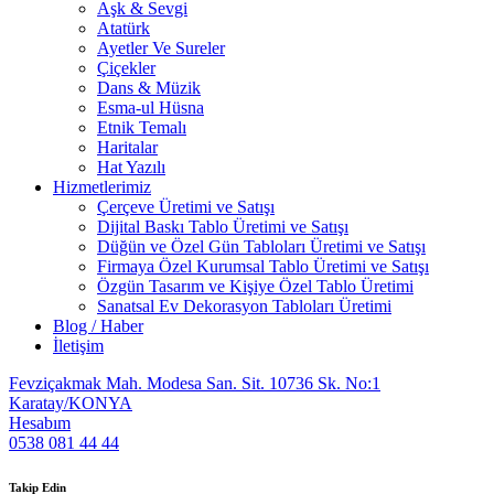
Aşk & Sevgi
Atatürk
Ayetler Ve Sureler
Çiçekler
Dans & Müzik
Esma-ul Hüsna
Etnik Temalı
Haritalar
Hat Yazılı
Hizmetlerimiz
Çerçeve Üretimi ve Satışı
Dijital Baskı Tablo Üretimi ve Satışı
Düğün ve Özel Gün Tabloları Üretimi ve Satışı
Firmaya Özel Kurumsal Tablo Üretimi ve Satışı
Özgün Tasarım ve Kişiye Özel Tablo Üretimi
Sanatsal Ev Dekorasyon Tabloları Üretimi
Blog / Haber
İletişim
Fevziçakmak Mah. Modesa San. Sit. 10736 Sk. No:1
Karatay/KONYA
Hesabım
0538 081 44 44
Takip Edin