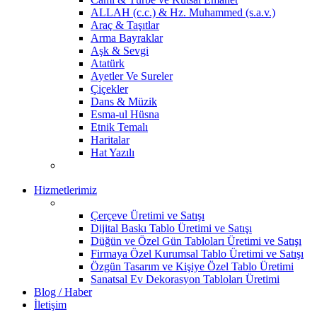
ALLAH (c.c.) & Hz. Muhammed (s.a.v.)
Araç & Taşıtlar
Arma Bayraklar
Aşk & Sevgi
Atatürk
Ayetler Ve Sureler
Çiçekler
Dans & Müzik
Esma-ul Hüsna
Etnik Temalı
Haritalar
Hat Yazılı
Hizmetlerimiz
Çerçeve Üretimi ve Satışı
Dijital Baskı Tablo Üretimi ve Satışı
Düğün ve Özel Gün Tabloları Üretimi ve Satışı
Firmaya Özel Kurumsal Tablo Üretimi ve Satışı
Özgün Tasarım ve Kişiye Özel Tablo Üretimi
Sanatsal Ev Dekorasyon Tabloları Üretimi
Blog / Haber
İletişim