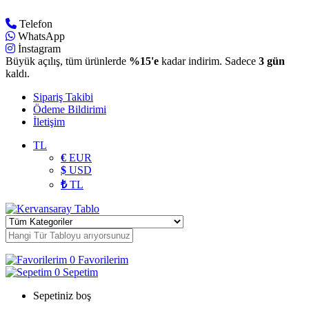
Telefon
WhatsApp
İnstagram
Büyük açılış, tüm ürünlerde
%15'e
kadar indirim. Sadece
3 gün
kaldı.
Sipariş Takibi
Ödeme Bildirimi
İletişim
TL
€
EUR
$
USD
₺
TL
0
Favorilerim
0
Sepetim
Sepetiniz boş