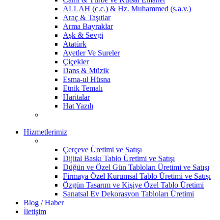
ALLAH (c.c.) & Hz. Muhammed (s.a.v.)
Araç & Taşıtlar
Arma Bayraklar
Aşk & Sevgi
Atatürk
Ayetler Ve Sureler
Çiçekler
Dans & Müzik
Esma-ul Hüsna
Etnik Temalı
Haritalar
Hat Yazılı
Hizmetlerimiz
Çerçeve Üretimi ve Satışı
Dijital Baskı Tablo Üretimi ve Satışı
Düğün ve Özel Gün Tabloları Üretimi ve Satışı
Firmaya Özel Kurumsal Tablo Üretimi ve Satışı
Özgün Tasarım ve Kişiye Özel Tablo Üretimi
Sanatsal Ev Dekorasyon Tabloları Üretimi
Blog / Haber
İletişim