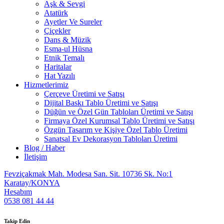
Aşk & Sevgi
Atatürk
Ayetler Ve Sureler
Çiçekler
Dans & Müzik
Esma-ul Hüsna
Etnik Temalı
Haritalar
Hat Yazılı
Hizmetlerimiz
Çerçeve Üretimi ve Satışı
Dijital Baskı Tablo Üretimi ve Satışı
Düğün ve Özel Gün Tabloları Üretimi ve Satışı
Firmaya Özel Kurumsal Tablo Üretimi ve Satışı
Özgün Tasarım ve Kişiye Özel Tablo Üretimi
Sanatsal Ev Dekorasyon Tabloları Üretimi
Blog / Haber
İletişim
Fevziçakmak Mah. Modesa San. Sit. 10736 Sk. No:1
Karatay/KONYA
Hesabım
0538 081 44 44
Takip Edin