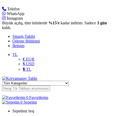
Telefon
WhatsApp
İnstagram
Büyük açılış, tüm ürünlerde
%15'e
kadar indirim. Sadece
3 gün
kaldı.
Sipariş Takibi
Ödeme Bildirimi
İletişim
TL
€
EUR
$
USD
₺
TL
0
Favorilerim
0
Sepetim
Sepetiniz boş