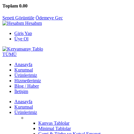
Toplam
0.00
Sepeti Görüntüle
Ödemeye Geç
Hesabım
Giriş Yap
Üye Ol
TÜMÜ
Anasayfa
Kurumsal
Ürünlerimiz
Hizmetlerimiz
Blog / Haber
İletişim
Anasayfa
Kurumsal
Ürünlerimiz
Kanvas Tablolar
Minimal Tablolar
Cami & Türbe ve Kutsal Emanet