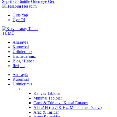
Sepeti Görüntüle
Ödemeye Geç
Hesabım
Giriş Yap
Üye Ol
TÜMÜ
Anasayfa
Kurumsal
Ürünlerimiz
Hizmetlerimiz
Blog / Haber
İletişim
Anasayfa
Kurumsal
Ürünlerimiz
Kanvas Tablolar
Minimal Tablolar
Cami & Türbe ve Kutsal Emanet
ALLAH (c.c.) & Hz. Muhammed (s.a.v.)
Araç & Taşıtlar
Arma Bayraklar