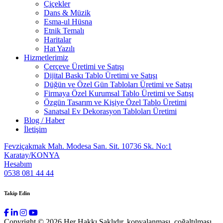
Çiçekler
Dans & Müzik
Esma-ul Hüsna
Etnik Temalı
Haritalar
Hat Yazılı
Hizmetlerimiz
Çerçeve Üretimi ve Satışı
Dijital Baskı Tablo Üretimi ve Satışı
Düğün ve Özel Gün Tabloları Üretimi ve Satışı
Firmaya Özel Kurumsal Tablo Üretimi ve Satışı
Özgün Tasarım ve Kişiye Özel Tablo Üretimi
Sanatsal Ev Dekorasyon Tabloları Üretimi
Blog / Haber
İletişim
Fevziçakmak Mah. Modesa San. Sit. 10736 Sk. No:1
Karatay/KONYA
Hesabım
0538 081 44 44
Takip Edin
Copyright © 2026 Her Hakkı Saklıdır. kopyalanması, çoğaltılması