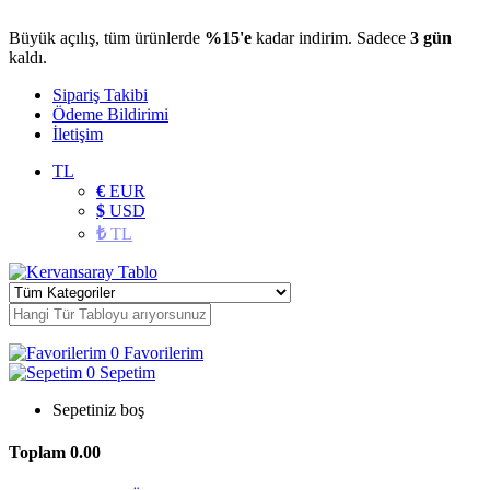
Büyük açılış, tüm ürünlerde
%15'e
kadar indirim. Sadece
3 gün
kaldı.
Sipariş Takibi
Ödeme Bildirimi
İletişim
TL
€
EUR
$
USD
₺
TL
0
Favorilerim
0
Sepetim
Sepetiniz boş
Toplam
0.00