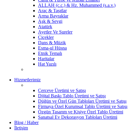
ALLAH (c.c.) & Hz. Muhammed (s.a.v.)
Araç & Taşıtlar
Arma Bayraklar
Aşk & Sevgi
Atatürk
Ayetler Ve Sureler
Çiçekler
Dans & Müzik
Esma-ul Hüsna
Etnik Temalı
Haritalar
Hat Yazılı
Hizmetlerimiz
Çerçeve Üretimi ve Satışı
Dijital Baskı Tablo Üretimi ve Satışı
Düğün ve Özel Gün Tabloları Üretimi ve Satışı
Firmaya Özel Kurumsal Tablo Üretimi ve Satışı
Özgün Tasarım ve Kişiye Özel Tablo Üretimi
Sanatsal Ev Dekorasyon Tabloları Üretimi
Blog / Haber
İletişim