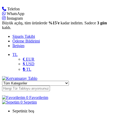
Telefon
WhatsApp
İnstagram
Büyük açılış, tüm ürünlerde
%15'e
kadar indirim. Sadece
3 gün
kaldı.
Sipariş Takibi
Ödeme Bildirimi
İletişim
TL
€
EUR
$
USD
₺
TL
0
Favorilerim
0
Sepetim
Sepetiniz boş