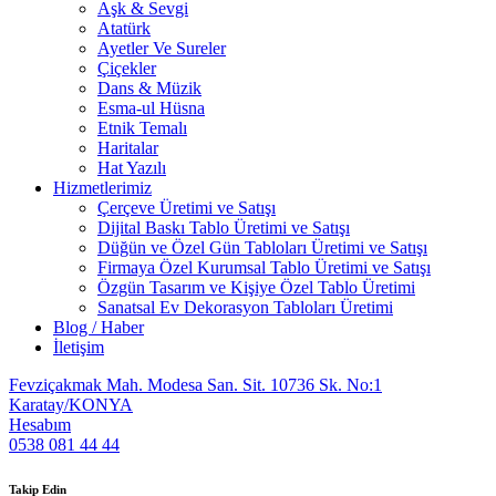
Aşk & Sevgi
Atatürk
Ayetler Ve Sureler
Çiçekler
Dans & Müzik
Esma-ul Hüsna
Etnik Temalı
Haritalar
Hat Yazılı
Hizmetlerimiz
Çerçeve Üretimi ve Satışı
Dijital Baskı Tablo Üretimi ve Satışı
Düğün ve Özel Gün Tabloları Üretimi ve Satışı
Firmaya Özel Kurumsal Tablo Üretimi ve Satışı
Özgün Tasarım ve Kişiye Özel Tablo Üretimi
Sanatsal Ev Dekorasyon Tabloları Üretimi
Blog / Haber
İletişim
Fevziçakmak Mah. Modesa San. Sit. 10736 Sk. No:1
Karatay/KONYA
Hesabım
0538 081 44 44
Takip Edin