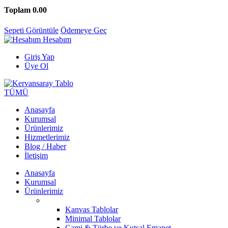
Toplam
0.00
Sepeti Görüntüle
Ödemeye Geç
Hesabım
Giriş Yap
Üye Ol
TÜMÜ
Anasayfa
Kurumsal
Ürünlerimiz
Hizmetlerimiz
Blog / Haber
İletişim
Anasayfa
Kurumsal
Ürünlerimiz
Kanvas Tablolar
Minimal Tablolar
Cami & Türbe ve Kutsal Emanet