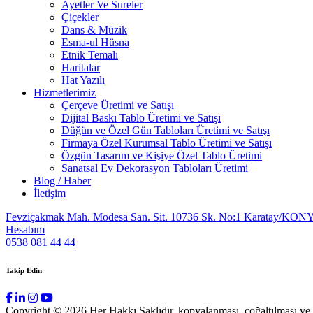
Ayetler Ve Sureler
Çiçekler
Dans & Müzik
Esma-ul Hüsna
Etnik Temalı
Haritalar
Hat Yazılı
Hizmetlerimiz
Çerçeve Üretimi ve Satışı
Dijital Baskı Tablo Üretimi ve Satışı
Düğün ve Özel Gün Tabloları Üretimi ve Satışı
Firmaya Özel Kurumsal Tablo Üretimi ve Satışı
Özgün Tasarım ve Kişiye Özel Tablo Üretimi
Sanatsal Ev Dekorasyon Tabloları Üretimi
Blog / Haber
İletişim
Fevziçakmak Mah. Modesa San. Sit. 10736 Sk. No:1 Karatay/KON
Hesabım
0538 081 44 44
Takip Edin
Copyright © 2026 Her Hakkı Saklıdır. kopyalanması, çoğaltılması ve dağ