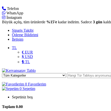
Telefon
WhatsApp
İnstagram
Büyük açılış, tüm ürünlerde
%15'e
kadar indirim. Sadece
3 gün
kaldı
Sipariş Takibi
Ödeme Bildirimi
İletişim
TL
€
EUR
$
USD
₺
TL
0
Favorilerim
0
Sepetim
Sepetiniz boş
Toplam
0.00