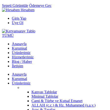
Sepeti Görüntüle
Ödemeye Geç
Hesabım
Giriş Yap
Üye Ol
TÜMÜ
Anasayfa
Kurumsal
Ürünlerimiz
Hizmetlerimiz
Blog / Haber
İletişim
Anasayfa
Kurumsal
Ürünlerimiz
Kanvas Tablolar
Minimal Tablolar
Cami & Türbe ve Kutsal Emanet
ALLAH (c.c.) & Hz. Muhammed (s.a.v.)
Araç & Taşıtlar