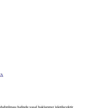
YA
ıtılması halinde yasal haklarımız işletilecektir.