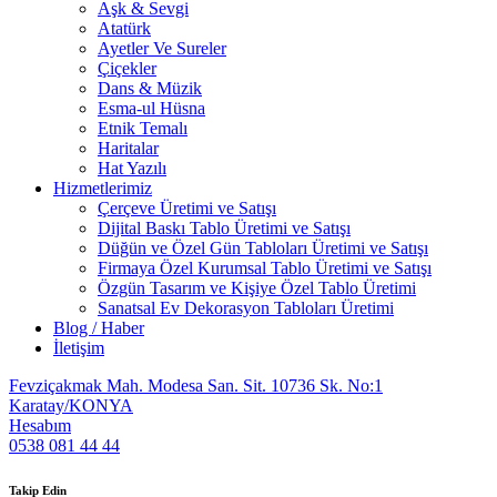
Aşk & Sevgi
Atatürk
Ayetler Ve Sureler
Çiçekler
Dans & Müzik
Esma-ul Hüsna
Etnik Temalı
Haritalar
Hat Yazılı
Hizmetlerimiz
Çerçeve Üretimi ve Satışı
Dijital Baskı Tablo Üretimi ve Satışı
Düğün ve Özel Gün Tabloları Üretimi ve Satışı
Firmaya Özel Kurumsal Tablo Üretimi ve Satışı
Özgün Tasarım ve Kişiye Özel Tablo Üretimi
Sanatsal Ev Dekorasyon Tabloları Üretimi
Blog / Haber
İletişim
Fevziçakmak Mah. Modesa San. Sit. 10736 Sk. No:1
Karatay/KONYA
Hesabım
0538 081 44 44
Takip Edin