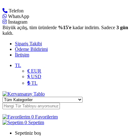
Telefon
WhatsApp
İnstagram
Büyük açılış, tüm ürünlerde
%15'e
kadar indirim. Sadece
3 gün
kaldı.
Sipariş Takibi
Ödeme Bildirimi
İletişim
TL
€
EUR
$
USD
₺
TL
0
Favorilerim
0
Sepetim
Sepetiniz boş