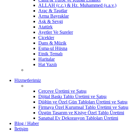
ALLAH (c.c.) & Hz. Muhammed (s.a.v.)
Araç & Taşıtlar
Arma Bayraklar
Aşk & Sevgi
Atatürk
Ayetler Ve Sureler
Çiçekler
Dans & Müzik
Esma-ul Hüsna
Etnik Temalı
Haritalar
Hat Yazılı
Hizmetlerimiz
Çerçeve Üretimi ve Satışı
Dijital Baskı Tablo Üretimi ve Satışı
Düğün ve Özel Gün Tabloları Üretimi ve Satışı
Firmaya Özel Kurumsal Tablo Üretimi ve Satışı
Özgün Tasarım ve Kişiye Özel Tablo Üretimi
Sanatsal Ev Dekorasyon Tabloları Üretimi
Blog / Haber
İletişim