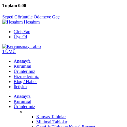
Toplam
0.00
Sepeti Görüntüle
Ödemeye Geç
Hesabım
Giriş Yap
Üye Ol
TÜMÜ
Anasayfa
Kurumsal
Ürünlerimiz
Hizmetlerimiz
Blog / Haber
İletişim
Anasayfa
Kurumsal
Ürünlerimiz
Kanvas Tablolar
Minimal Tablolar
Cami & Türbe ve Kutsal Emanet