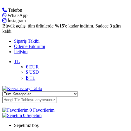
Telefon
WhatsApp
İnstagram
Büyük açılış, tüm ürünlerde
%15'e
kadar indirim. Sadece
3 gün
kaldı.
Sipariş Takibi
Ödeme Bildirimi
İletişim
TL
€
EUR
$
USD
₺
TL
0
Favorilerim
0
Sepetim
Sepetiniz boş