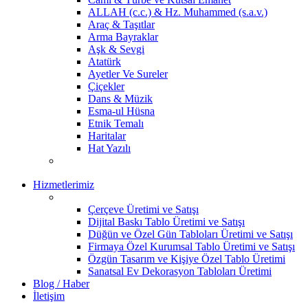
ALLAH (c.c.) & Hz. Muhammed (s.a.v.)
Araç & Taşıtlar
Arma Bayraklar
Aşk & Sevgi
Atatürk
Ayetler Ve Sureler
Çiçekler
Dans & Müzik
Esma-ul Hüsna
Etnik Temalı
Haritalar
Hat Yazılı
Hizmetlerimiz
Çerçeve Üretimi ve Satışı
Dijital Baskı Tablo Üretimi ve Satışı
Düğün ve Özel Gün Tabloları Üretimi ve Satışı
Firmaya Özel Kurumsal Tablo Üretimi ve Satışı
Özgün Tasarım ve Kişiye Özel Tablo Üretimi
Sanatsal Ev Dekorasyon Tabloları Üretimi
Blog / Haber
İletişim