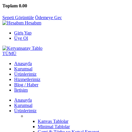
Toplam
0.00
Sepeti Görüntüle
Ödemeye Geç
Hesabım
Giriş Yap
Üye Ol
TÜMÜ
Anasayfa
Kurumsal
Ürünlerimiz
Hizmetlerimiz
Blog / Haber
İletişim
Anasayfa
Kurumsal
Ürünlerimiz
Kanvas Tablolar
Minimal Tablolar
Cami & Türbe ve Kutsal Emanet