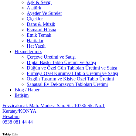
Aşk & Sevgi
Atatürk
Ayetler Ve Sureler
Çiçekler
Dans & Müzik
Esma-ul Hüsna
Etnik Temalı
Haritalar
Hat Yazılı
Hizmetlerimiz
Çerçeve Üretimi ve Satışı
Dijital Baskı Tablo Üretimi ve Satışı
Düğün ve Özel Gün Tabloları Üretimi ve Satışı
Firmaya Özel Kurumsal Tablo Üretimi ve Satışı
Özgün Tasarım ve Kişiye Özel Tablo Üretimi
Sanatsal Ev Dekorasyon Tabloları Üretimi
Blog / Haber
İletişim
Fevziçakmak Mah. Modesa San. Sit. 10736 Sk. No:1
Karatay/KONYA
Hesabım
0538 081 44 44
Takip Edin