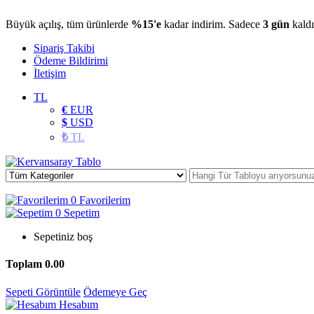
Büyük açılış, tüm ürünlerde
%15'e
kadar indirim. Sadece
3 gün
kaldı
Sipariş Takibi
Ödeme Bildirimi
İletişim
TL
€
EUR
$
USD
₺
TL
0
Favorilerim
0
Sepetim
Sepetiniz boş
Toplam
0.00
Sepeti Görüntüle
Ödemeye Geç
Hesabım