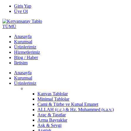
Giriş Yap
Üye Ol
TÜMÜ
Anasayfa
Kurumsal
Ürünlerimiz
Hizmetlerimiz
Blog / Haber
İletişim
Anasayfa
Kurumsal
Ürünlerimiz
Kanvas Tablolar
Minimal Tablolar
Cami & Türbe ve Kutsal Emanet
ALLAH (c.c.) & Hz. Muhammed (s.a.v.)
Araç & Taşıtlar
Arma Bayraklar
Aşk & Sevgi
Atatürk