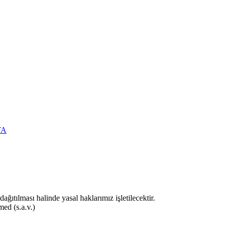
YA
ıtılması halinde yasal haklarımız işletilecektir.
d (s.a.v.)