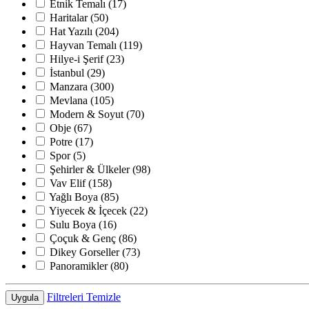
Etnik Temalı
(17)
Haritalar
(50)
Hat Yazılı
(204)
Hayvan Temalı
(119)
Hilye-i Şerif
(23)
İstanbul
(29)
Manzara
(300)
Mevlana
(105)
Modern & Soyut
(70)
Obje
(67)
Potre
(17)
Spor
(5)
Şehirler & Ülkeler
(98)
Vav Elif
(158)
Yağlı Boya
(85)
Yiyecek & İçecek
(22)
Sulu Boya
(16)
Çoçuk & Genç
(86)
Dikey Gorseller
(73)
Panoramikler
(80)
Filtreleri Temizle
Uygula