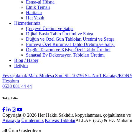
Esma-ul Hüsna
Etnik Temalı
Haritalar
Hat Yazılı
Hizmetlerimiz
Çerçeve Üretimi ve Satışı
Dijital Baskı Tablo Üretimi ve Satışı
Düğün ve Özel Gün Tabloları Üretimi ve Satışı
Firmaya Özel Kurumsal Tablo Üretimi ve Satışı
Özgün Tasarım ve Kişiye Özel Tablo Üretimi
Sanatsal Ev Dekorasyon Tabloları Üretimi
Blog / Haber
İletişim
Fevziçakmak Mah. Modesa San. Sit. 10736 Sk. No:1 Karatay/KON
Hesabım
0538 081 44 44
Takip Edin
Copyright © 2026 Her Hakkı Saklıdır. kopyalanması, çoğaltılması ve dağ
Anasayfa
Ürünlerimiz
Kanvas Tablolar
ALLAH (c.c.) & Hz. Muhamme
50
Ürün Gösteriliyor