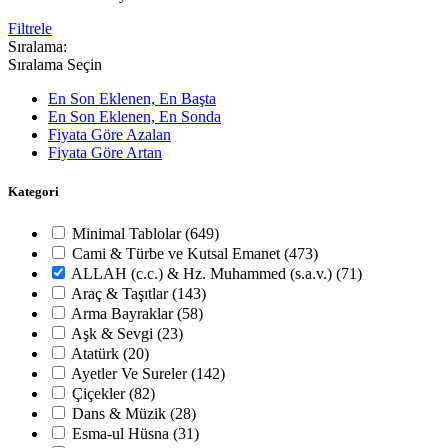
Filtrele
Sıralama:
Sıralama Seçin
En Son Eklenen, En Başta
En Son Eklenen, En Sonda
Fiyata Göre Azalan
Fiyata Göre Artan
Kategori
Minimal Tablolar
(649)
Cami & Türbe ve Kutsal Emanet
(473)
ALLAH (c.c.) & Hz. Muhammed (s.a.v.)
(71)
Araç & Taşıtlar
(143)
Arma Bayraklar
(58)
Aşk & Sevgi
(23)
Atatürk
(20)
Ayetler Ve Sureler
(142)
Çiçekler
(82)
Dans & Müzik
(28)
Esma-ul Hüsna
(31)