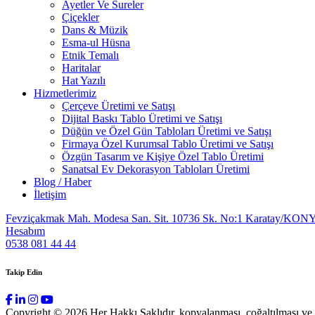
Ayetler Ve Sureler
Çiçekler
Dans & Müzik
Esma-ul Hüsna
Etnik Temalı
Haritalar
Hat Yazılı
Hizmetlerimiz
Çerçeve Üretimi ve Satışı
Dijital Baskı Tablo Üretimi ve Satışı
Düğün ve Özel Gün Tabloları Üretimi ve Satışı
Firmaya Özel Kurumsal Tablo Üretimi ve Satışı
Özgün Tasarım ve Kişiye Özel Tablo Üretimi
Sanatsal Ev Dekorasyon Tabloları Üretimi
Blog / Haber
İletişim
Fevziçakmak Mah. Modesa San. Sit. 10736 Sk. No:1 Karatay/KON
Hesabım
0538 081 44 44
Takip Edin
Copyright © 2026 Her Hakkı Saklıdır. kopyalanması, çoğaltılması ve dağ