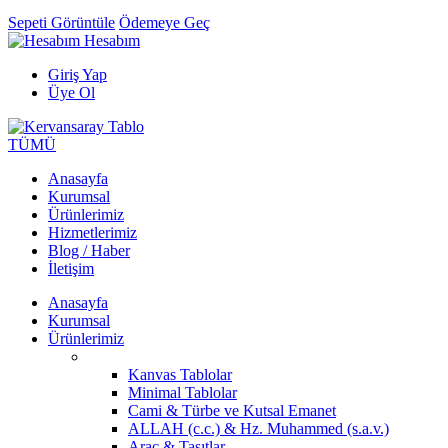
Sepeti Görüntüle
Ödemeye Geç
Hesabım
Giriş Yap
Üye Ol
TÜMÜ
Anasayfa
Kurumsal
Ürünlerimiz
Hizmetlerimiz
Blog / Haber
İletişim
Anasayfa
Kurumsal
Ürünlerimiz
Kanvas Tablolar
Minimal Tablolar
Cami & Türbe ve Kutsal Emanet
ALLAH (c.c.) & Hz. Muhammed (s.a.v.)
Araç & Taşıtlar