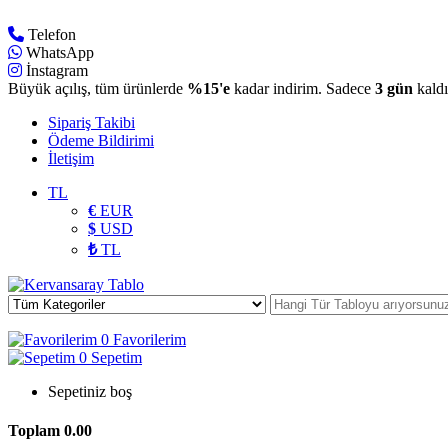
Telefon
WhatsApp
İnstagram
Büyük açılış, tüm ürünlerde
%15'e
kadar indirim. Sadece
3 gün
kaldı
Sipariş Takibi
Ödeme Bildirimi
İletişim
TL
€
EUR
$
USD
₺
TL
0
Favorilerim
0
Sepetim
Sepetiniz boş
Toplam
0.00