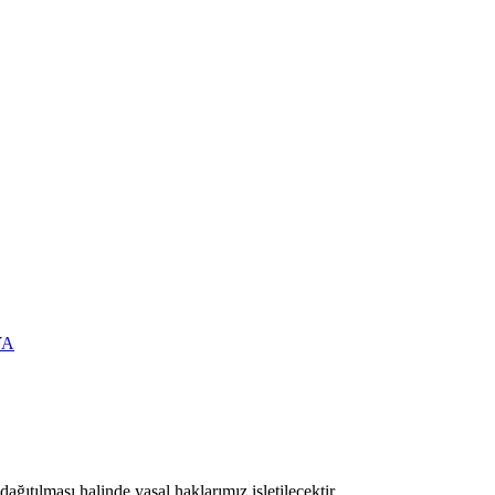
YA
ıtılması halinde yasal haklarımız işletilecektir.