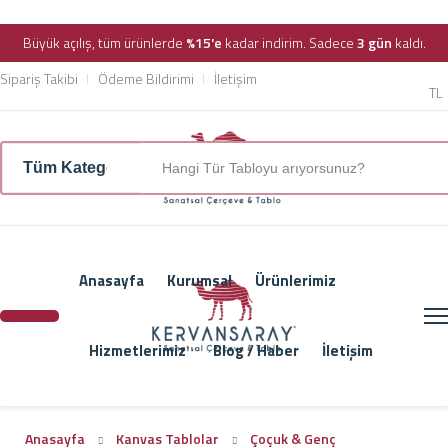
Büyük açılış, tüm ürünlerde
%15'e
kadar indirim. Sadece
3 gün
kaldı.
Sipariş Takibi
Ödeme Bildirimi
İletişim
TL
Anasayfa
Kurumsal
Ürünlerimiz
Hizmetlerimiz
Blog / Haber
İletişim
Anasayfa
Kanvas Tablolar
Çoçuk & Genç