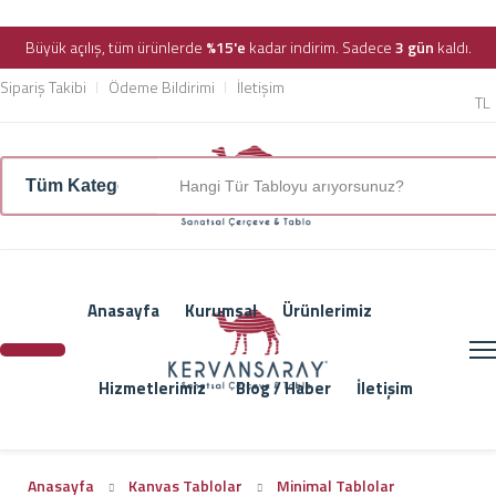
Büyük açılış, tüm ürünlerde
%15'e
kadar indirim. Sadece
3 gün
kaldı.
Sipariş Takibi
Ödeme Bildirimi
İletişim
TL
Anasayfa
Kurumsal
Ürünlerimiz
Hizmetlerimiz
Blog / Haber
İletişim
Anasayfa
Kanvas Tablolar
Minimal Tablolar