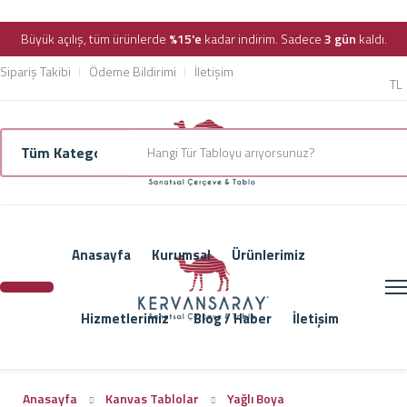
Büyük açılış, tüm ürünlerde
%15'e
kadar indirim. Sadece
3 gün
kaldı.
Sipariş Takibi
Ödeme Bildirimi
İletişim
TL
Anasayfa
Kurumsal
Ürünlerimiz
Hizmetlerimiz
Blog / Haber
İletişim
Anasayfa
Kanvas Tablolar
Yağlı Boya