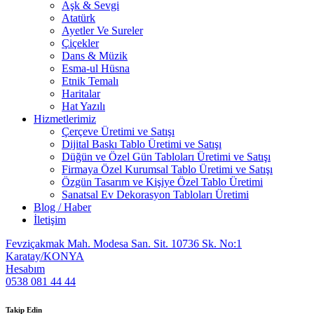
Aşk & Sevgi
Atatürk
Ayetler Ve Sureler
Çiçekler
Dans & Müzik
Esma-ul Hüsna
Etnik Temalı
Haritalar
Hat Yazılı
Hizmetlerimiz
Çerçeve Üretimi ve Satışı
Dijital Baskı Tablo Üretimi ve Satışı
Düğün ve Özel Gün Tabloları Üretimi ve Satışı
Firmaya Özel Kurumsal Tablo Üretimi ve Satışı
Özgün Tasarım ve Kişiye Özel Tablo Üretimi
Sanatsal Ev Dekorasyon Tabloları Üretimi
Blog / Haber
İletişim
Fevziçakmak Mah. Modesa San. Sit. 10736 Sk. No:1
Karatay/KONYA
Hesabım
0538 081 44 44
Takip Edin