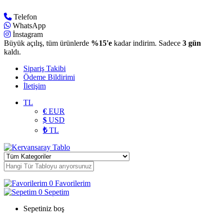
Telefon
WhatsApp
İnstagram
Büyük açılış, tüm ürünlerde
%15'e
kadar indirim. Sadece
3 gün
kaldı.
Sipariş Takibi
Ödeme Bildirimi
İletişim
TL
€
EUR
$
USD
₺
TL
0
Favorilerim
0
Sepetim
Sepetiniz boş