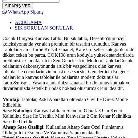
SİPARİŞ VER
WhatsApp Sipariş
AÇIKLAMA
SIK SORULAN SORULAR
Cocuk Dunyasi Kanvas Tablo: Bu sik tablo, Desenlio'nun ozel
koleksiyonunda yer alan premium bir tasarim urunudur. Kanvas
Tablolar>cami Turbe Kutsal Emanet, Kare Gorseller kategorilerinde
dikkat ceken bu parca, COK108 urun koduyla yuksek standartlarda
uretilmistir. Cocuklar Icin Sen Gencler Icin Modern TablolarCocuk
odalarinin dekorasyonunda artik bir vazgecilmez olan kanvas
tablolar ile cocuklarinizin odasi nese sacsin. Gencler icin ise genc
odalari icin kanvas tablolar ile odalarina modern dokunuslar
katin.&nbsp;... Yasam alanlariniza sanatsal bir dokunus katmak ve
duvarlarinizda estetik bir odak noktasi olusturmak icin idealdir.
Montaj:
Tablolar, Aski Aparatlari olmadan Civi Ile Direk Monte
Edilebilir.
Sase Kalinligi:
Kanvas Tablolar Standart Olarak 3 Cm Kenar
Kalinlikta Sase Ile Uretilir. Mini Kanvaslar 2 Cm Kenar Kalinlikta
Sase Ile Uretilir.
Ahsap Sase Ozelligi:
Kullanilan Ahsap Sase Ozel Firinlanmis
Oldugu Icin Esneme Ve Yamulma Yapmamaktadir,