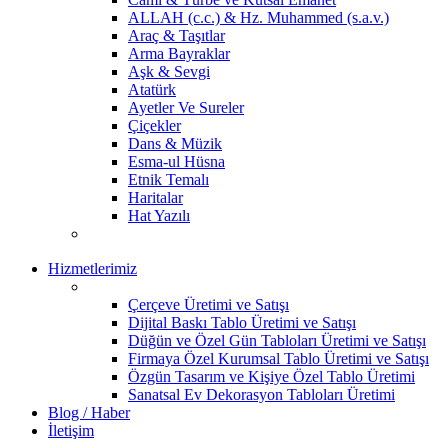
ALLAH (c.c.) & Hz. Muhammed (s.a.v.)
Araç & Taşıtlar
Arma Bayraklar
Aşk & Sevgi
Atatürk
Ayetler Ve Sureler
Çiçekler
Dans & Müzik
Esma-ul Hüsna
Etnik Temalı
Haritalar
Hat Yazılı
Hizmetlerimiz
Çerçeve Üretimi ve Satışı
Dijital Baskı Tablo Üretimi ve Satışı
Düğün ve Özel Gün Tabloları Üretimi ve Satışı
Firmaya Özel Kurumsal Tablo Üretimi ve Satışı
Özgün Tasarım ve Kişiye Özel Tablo Üretimi
Sanatsal Ev Dekorasyon Tabloları Üretimi
Blog / Haber
İletişim