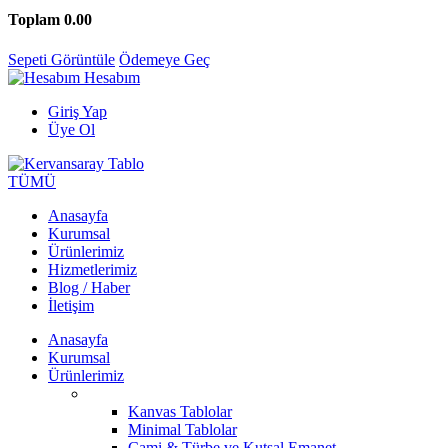
Toplam
0.00
Sepeti Görüntüle
Ödemeye Geç
Hesabım
Giriş Yap
Üye Ol
TÜMÜ
Anasayfa
Kurumsal
Ürünlerimiz
Hizmetlerimiz
Blog / Haber
İletişim
Anasayfa
Kurumsal
Ürünlerimiz
Kanvas Tablolar
Minimal Tablolar
Cami & Türbe ve Kutsal Emanet