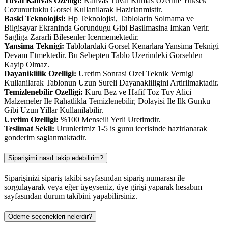
Tuval Kanvas Ozelligi:
Kanvas Tuval Kumas Uzerine Yuksek
Cozunurluklu Gorsel Kullanilarak Hazirlanmistir.
Baski Teknolojisi:
Hp Teknolojisi, Tablolarin Solmama ve
Bilgisayar Ekraninda Gorundugu Gibi Basilmasina Imkan Verir.
Sagliga Zararli Bilesenler Icermemektedir.
Yansima Teknigi:
Tablolardaki Gorsel Kenarlara Yansima Teknigi
Devam Etmektedir. Bu Sebepten Tablo Uzerindeki Gorselden
Kayip Olmaz.
Dayaniklilik Ozelligi:
Uretim Sonrasi Ozel Teknik Vernigi
Kullanilarak Tablonun Uzun Sureli Dayanakliligini Artirilmaktadir.
Temizlenebilir Ozelligi:
Kuru Bez ve Hafif Toz Tuy Alici
Malzemeler Ile Rahatlikla Temizlenebilir, Dolayisi Ile Ilk Gunku
Gibi Uzun Yillar Kullanilabilir.
Uretim Ozelligi:
%100 Menseili Yerli Uretimdir.
Teslimat Sekli:
Urunlerimiz 1-5 is gunu icerisinde hazirlanarak
gonderim saglanmaktadir.
Siparişimi nasıl takip edebilirim?
Siparişinizi sipariş takibi sayfasından sipariş numarası ile
sorgulayarak veya eğer üyeyseniz, üye girişi yaparak hesabım
sayfasından durum takibini yapabilirsiniz.
Ödeme seçenekleri nelerdir?