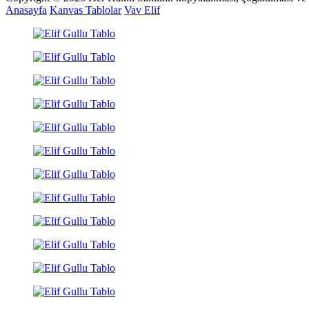
Anasayfa
Kanvas Tablolar
Vav Elif