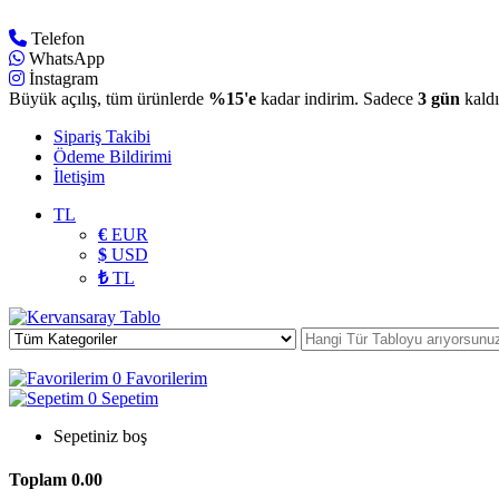
Telefon
WhatsApp
İnstagram
Büyük açılış, tüm ürünlerde
%15'e
kadar indirim. Sadece
3 gün
kaldı
Sipariş Takibi
Ödeme Bildirimi
İletişim
TL
€
EUR
$
USD
₺
TL
0
Favorilerim
0
Sepetim
Sepetiniz boş
Toplam
0.00