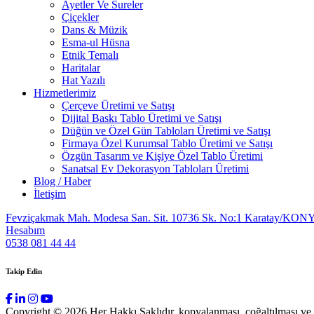
Ayetler Ve Sureler
Çiçekler
Dans & Müzik
Esma-ul Hüsna
Etnik Temalı
Haritalar
Hat Yazılı
Hizmetlerimiz
Çerçeve Üretimi ve Satışı
Dijital Baskı Tablo Üretimi ve Satışı
Düğün ve Özel Gün Tabloları Üretimi ve Satışı
Firmaya Özel Kurumsal Tablo Üretimi ve Satışı
Özgün Tasarım ve Kişiye Özel Tablo Üretimi
Sanatsal Ev Dekorasyon Tabloları Üretimi
Blog / Haber
İletişim
Fevziçakmak Mah. Modesa San. Sit. 10736 Sk. No:1 Karatay/KON
Hesabım
0538 081 44 44
Takip Edin
Copyright © 2026 Her Hakkı Saklıdır. kopyalanması, çoğaltılması ve dağ