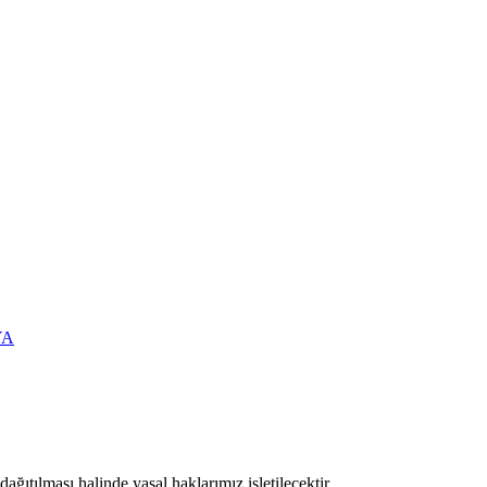
YA
ıtılması halinde yasal haklarımız işletilecektir.