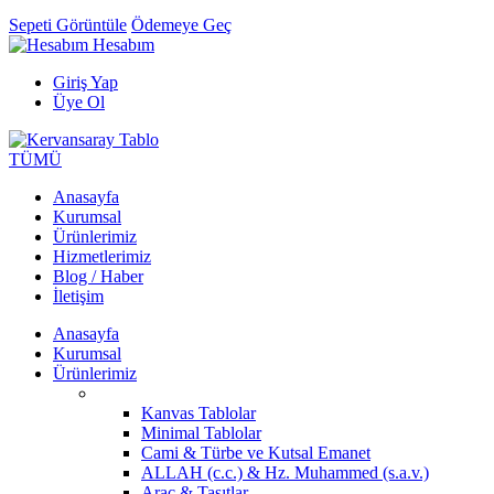
Sepeti Görüntüle
Ödemeye Geç
Hesabım
Giriş Yap
Üye Ol
TÜMÜ
Anasayfa
Kurumsal
Ürünlerimiz
Hizmetlerimiz
Blog / Haber
İletişim
Anasayfa
Kurumsal
Ürünlerimiz
Kanvas Tablolar
Minimal Tablolar
Cami & Türbe ve Kutsal Emanet
ALLAH (c.c.) & Hz. Muhammed (s.a.v.)
Araç & Taşıtlar