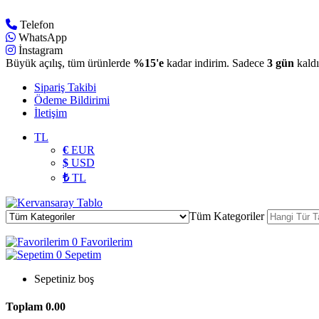
Telefon
WhatsApp
İnstagram
Büyük açılış, tüm ürünlerde
%15'e
kadar indirim. Sadece
3 gün
kaldı
Sipariş Takibi
Ödeme Bildirimi
İletişim
TL
€
EUR
$
USD
₺
TL
Tüm Kategoriler
0
Favorilerim
0
Sepetim
Sepetiniz boş
Toplam
0.00