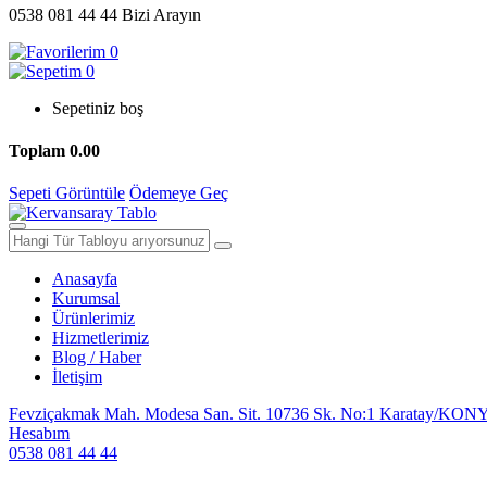
0538 081 44 44
Bizi Arayın
0
0
Sepetiniz boş
Toplam
0.00
Sepeti Görüntüle
Ödemeye Geç
Anasayfa
Kurumsal
Ürünlerimiz
Hizmetlerimiz
Blog / Haber
İletişim
Fevziçakmak Mah. Modesa San. Sit. 10736 Sk. No:1 Karatay/KON
Hesabım
0538 081 44 44