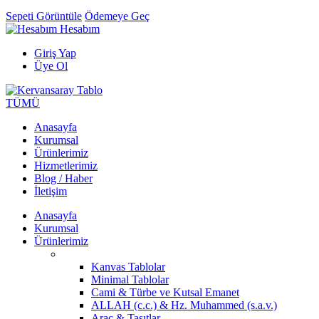
Sepeti Görüntüle
Ödemeye Geç
Hesabım
Giriş Yap
Üye Ol
TÜMÜ
Anasayfa
Kurumsal
Ürünlerimiz
Hizmetlerimiz
Blog / Haber
İletişim
Anasayfa
Kurumsal
Ürünlerimiz
Kanvas Tablolar
Minimal Tablolar
Cami & Türbe ve Kutsal Emanet
ALLAH (c.c.) & Hz. Muhammed (s.a.v.)
Araç & Taşıtlar