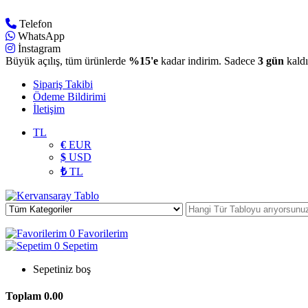
Telefon
WhatsApp
İnstagram
Büyük açılış, tüm ürünlerde
%15'e
kadar indirim. Sadece
3 gün
kaldı
Sipariş Takibi
Ödeme Bildirimi
İletişim
TL
€
EUR
$
USD
₺
TL
0
Favorilerim
0
Sepetim
Sepetiniz boş
Toplam
0.00