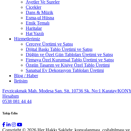
Ayetler Ve Sureler
Çiçekler
Dans & Müzik
Esma-ul Hüsna
Etnik Temalı
Haritalar
Hat Yazılı
Hizmetlerimiz
Çerçeve Üretimi ve Satışı
Dijital Baskı Tablo Üretimi ve Satışı
Düğün ve Özel Gün Tabloları Üretimi ve Satışı
Firmaya Özel Kurumsal Tablo Üretimi ve Satışı
Özgün Tasarım ve Kişiye Özel Tablo Üretimi
Sanatsal Ev Dekorasyon Tabloları Üretimi
Blog / Haber
İletişim
Fevziçakmak Mah. Modesa San. Sit. 10736 Sk. No:1 Karatay/KON
Hesabım
0538 081 44 44
Takip Edin
Copyright © 2026 Her Hakkı Saklıdır. kopyalanması, çoğaltılması ve dağ