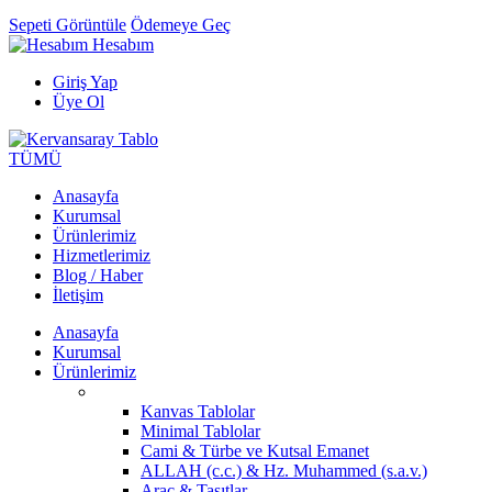
Sepeti Görüntüle
Ödemeye Geç
Hesabım
Giriş Yap
Üye Ol
TÜMÜ
Anasayfa
Kurumsal
Ürünlerimiz
Hizmetlerimiz
Blog / Haber
İletişim
Anasayfa
Kurumsal
Ürünlerimiz
Kanvas Tablolar
Minimal Tablolar
Cami & Türbe ve Kutsal Emanet
ALLAH (c.c.) & Hz. Muhammed (s.a.v.)
Araç & Taşıtlar