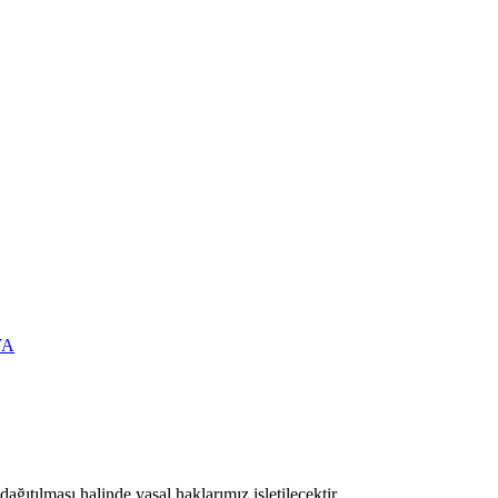
YA
ıtılması halinde yasal haklarımız işletilecektir.