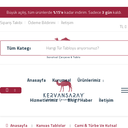
Büyük açılış, tüm ürünlerde
%15'e
kadar indirim. Sadece
3 gün
kaldı.
Sipariş Takibi
Ödeme Bildirimi
İletişim
TL
Anasayfa
Kurumsal
Ürünlerimiz
Hizmetlerimiz
Blog / Haber
İletişim
Anasayfa
Kanvas Tablolar
Cami & Türbe Ve Kutsal