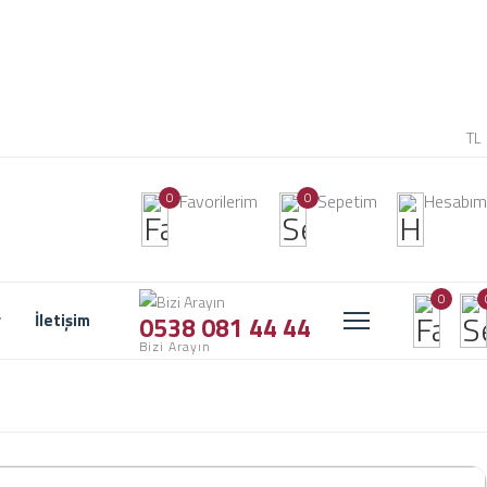
TL
0
0
Favorilerim
Sepetim
Hesabım
0
r
İletişim
0538 081 44 44
Bizi Arayın